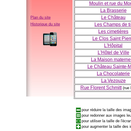
Moulin et rue du Mo
La Brasserie
Le Château
Plan du site
Historique du site
Les Champs de ti
Les cimetières
Le Clos Saint Pier
L'Hôpital
L'Hôtel de Ville
La Maison materne
Le Château Sainte-M
La Chocolaterie
La Vezouze
Rue Florent Schmitt
(rue
pour réduire la taille des im
pour redonner aux images leur
pour utiliser la taille de l'écra
pour augmenter la taille de