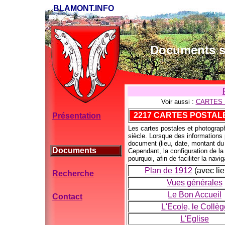
BLAMONT.INFO
Documents su
Voir aussi :
CARTES 
2217
CARTES POSTALE
Présentation
Les cartes postales et photograp
siècle. Lorsque des informations 
document (lieu, date, montant du 
Documents
Cependant, la configuration de la
pourquoi, afin de faciliter la navi
Plan de 1912
(avec lie
Recherche
Vues générales
Le Bon Accueil
Contact
L'Ecole, le Collèg
L'Eglise