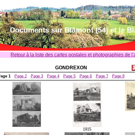
Documents sur Blâmont (54) et le B
Retour à la liste des cartes postales et photographies de l
GONDREXON
age 1
Page 2
Page 3
Page 4
Page 5
Page 6
Page 7
Page 8
1915