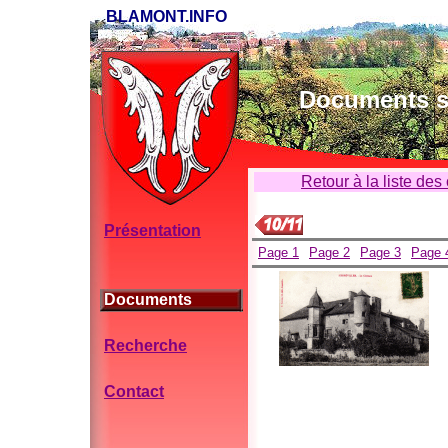
BLAMONT.INFO
Documents su
Retour à la liste des
Présentation
Page 1
Page 2
Page 3
Page 
Documents
Recherche
Contact