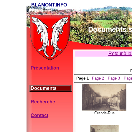
BLAMONT.INFO
Documents su
Retour à la
Présentation
- 
Page 1
Page 2
Page 3
Page
Documents
Recherche
Grande-Rue
Contact