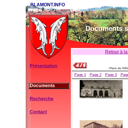
BLAMONT.INFO
Documents su
Retour à la
Présentation
- Place de l'Hôt
Page 1
Page 2
Page 3
Pag
Documents
Recherche
Contact