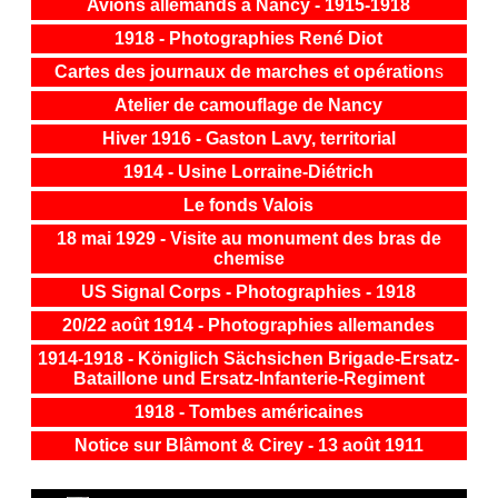
Avions allemands à Nancy - 1915-1918
1918 - Photographies René Diot
Cartes des journaux de marches et opération
s
Atelier de camouflage de Nancy
Hiver 1916 - Gaston Lavy, territorial
1914 - Usine Lorraine-Diétrich
Le fonds Valois
18 mai 1929 - Visite au monument des bras de
chemise
US Signal Corps - Photographies - 1918
20/22 août 1914 - Photographies allemandes
1914-1918 - Königlich Sächsichen Brigade-Ersatz-
Bataillone und Ersatz-Infanterie-Regiment
1918 - Tombes américaines
Notice sur Blâmont & Cirey - 13 août 1911