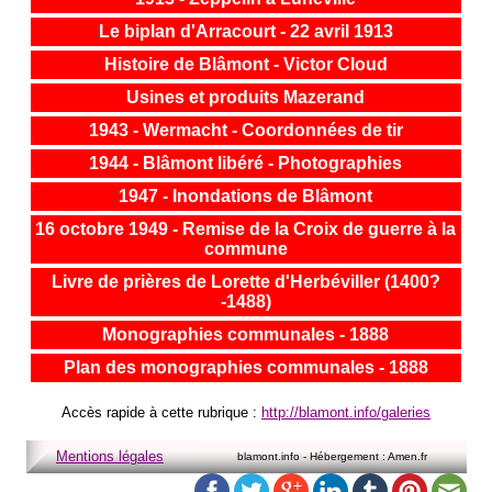
Le biplan d'Arracourt - 22 avril 1913
Histoire de Blâmont - Victor Cloud
Usines et produits Mazerand
1943 - Wermacht - Coordonnées de tir
1944 - Blâmont libéré - Photographies
1947 - Inondations de Blâmont
16 octobre 1949 - Remise de la Croix de guerre à la
commune
Livre de prières de Lorette d'Herbéviller (1400?
-1488)
Monographies communales - 1888
Plan des monographies communales - 1888
Accès rapide à cette rubrique :
http://blamont.info/galeries
Mentions légales
blamont.info - Hébergement : Amen.fr