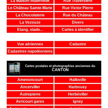
La Maison maternelle
Rue Traversière
Le Château Sainte-Marie
Rue Victor Pierre
La Chocolaterie
Rue du Château
La Vezouze
Divers
Etang, stade...
Cartes à identifier
Vue aériennes
Cadastre
Cadastres napoléoniens
Cartes postales et photographies anciennes du
CANTON
Amenoncourt
Halloville
Ancerviller
Harbouey
Autrepierre
Herbéviller
Avricourt gares
Igney