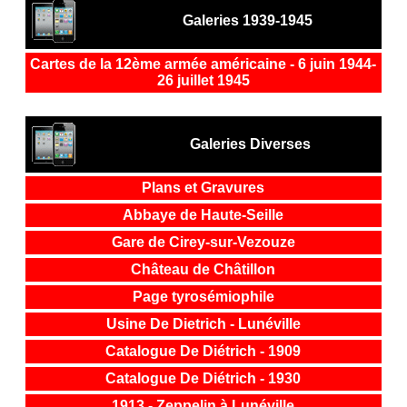
Galeries 1939-1945
Cartes de la 12ème armée américaine - 6 juin 1944-
26 juillet 1945
Galeries Diverses
Plans et Gravures
Abbaye de Haute-Seille
Gare de Cirey-sur-Vezouze
Châte
au de Châtillon
Page tyrosémiophile
Usine De Dietrich - Lunéville
Catalogue De Diétrich - 1909
Catalogue De Diétrich - 1930
1913 - Zeppelin à Lunéville