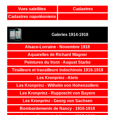
Vues satellites
Cadastres
Cadastres napoléoniens
Galeries 1914-1918
Alsace-Lorraine - Novembre 1918
Aquarelles de Richard Wagner
Peintures du front - August Starke
Tirailleurs et travailleurs indochinois 1916-1919
Les Kronprinz - Abris
Les Kronprinz - Wilhelm von Hohenzollern
Les Kronprinz - Rupprecht von Bayern
Les Kronprinz - Georg von Sachsen
Bombardements de Nancy - 1916-1918