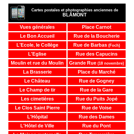
Cartes postales et photographies anciennes de
BLÂMONT
Vues générales
Place Carnot
Le Bon Accueil
Rue de la Boucherie
L'Ecole, le Collège
Rue de Barbas
(Foch)
L'Eglise
Rue des Capucins
Moulin et rue du Moulin
Grande Rue
(18 novembre)
La Brasserie
Place du Marché
Le Château
Rue de Gogney
Le Champ de tir
Rue de la Gare
Les cimetières
Rue du Puits Jopé
Le Clos Saint Pierre
Rue de Voise
L'Hôpital
Rue des Dames
L'Hôtel de Ville
Rue du Pont