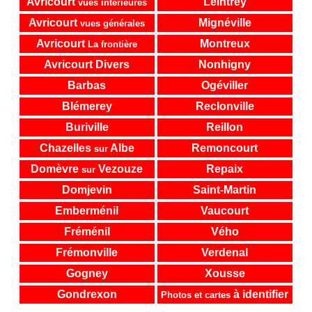
Avricourt
Leintrey
vues intérieures
Avricourt
Mignéville
vues générales
Avricourt
Montreux
La frontière
Avricourt Divers
Nonhigny
Barbas
Ogéviller
Blémerey
Reclonville
Buriville
Reillon
Chazelles
Albe
Remoncourt
sur
Domèvre
Vezouze
Repaix
sur
Domjevin
Saint-Martin
Emberménil
Vaucourt
Fréménil
Vého
Frémonville
Verdenal
Gogney
Xousse
Gondrexon
à identifier
Photos et cartes