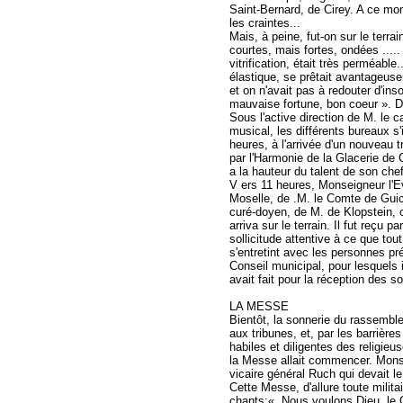
Saint-Bernard, de Cirey. A ce mom
les craintes...
Mais, à peine, fut-on sur le terra
courtes, mais fortes, ondées ..
vitrification, était très perméable..
élastique, se prêtait avantageusem
et on n'avait pas à redouter d'inso
mauvaise fortune, bon coeur ». D
Sous l'active direction de M. le c
musical, les différents bureaux s'i
heures, à l'arrivée d'un nouveau 
par l'Harmonie de la Glacerie de C
a la hauteur du talent de son che
V ers 11 heures, Monseigneur l'
Moselle, de .M. le Comte de Guic
curé-doyen, de M. de Klopstein, c
arriva sur le terrain. Il fut reçu
sollicitude attentive à ce que tou
s'entretint avec les personnes p
Conseil municipal, pour lesquels i
avait fait pour la réception des s
LA MESSE
Bientôt, la sonnerie du rassembl
aux tribunes, et, par les barrières
habiles et diligentes des religieu
la Messe allait commencer. Monse
vicaire général Ruch qui devait le c
Cette Messe, d'allure toute milita
chants:« Nous voulons Dieu, le 