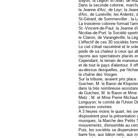
Bayon; la Légion St-Jean, de Maz
Dans la seconde colonne, marchaie
la Jeanne d'Arc, de Leyr; la Jeann
d'Arc, de Lunéville; les Ardents,
St-Gérard, de Sommerviller ; la L
La troisième colonne formait l'arr
St.-Vincent-de-Paul; la Jeanne d'A
Nicolas-de-Port; la Société sportiv
le Clairon, de Varangéville; la L
L'effectif de ces 30 sociétés for
Le ciel s'était rasséréné et le sol
poids de sa chaleur à ceux qui all
rayons aux spectateurs placés en 
Cependant, le terrain de manoeuv
et de tout le pays d'alentour. Il o
au-dessus desquelles, par l'écha
la chaîne des Vosges.
Sur la tribune, avaient pris pla
Guichen, M. le Baron de Klopstein
dans la très nombreuse assistan
de Guichen, M. le Baron et Mme 
Metz ; M. et Mme Pierre Michaut
Longuyon; le comité de l'Union D
paroisses voisines.
A 3 heures moins le quart, les sec
disposèrent pour la présentatio
musiques, la Marche des Petits So
mouvements, d'ensemble au cerce
Puis, les sociétés se dispersèren
barre fixe, aux bâton nets, aux ma