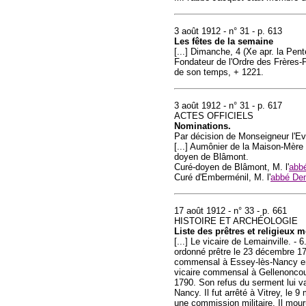
3 août 1912 - n° 31 - p. 613
Les fêtes de la semaine
[...] Dimanche, 4 (Xe apr. la Pe
Fondateur de l'Ordre des Frères-P
de son temps, + 1221.
3 août 1912 - n° 31 - p. 617
ACTES OFFICIELS
Nominations.
Par décision de Monseigneur l'E
[...] Aumônier de la Maison-Mère 
doyen de Blâmont.
Curé-doyen de Blâmont, M. l'
abbé
Curé d'Emberménil, M. l'
abbé De
17 août 1912 - n° 33 - p. 661
HISTOIRE ET ARCHÉOLOGIE
Liste des prêtres et religieux 
[...] Le vicaire de Lemainville. -
ordonné prêtre le 23 décembre 17
commensal à Essey-lès-Nancy en 1
vicaire commensal à Gellenoncour
1790. Son refus du serment lui va
Nancy. Il fut arrêté à Vitrey, le
une commission militaire. Il mour