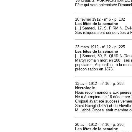
Vendredi, 2, PURIFICATION DE M
Fête qui sera solennisée Dimanch
10 février 1912 - n° 6 - p. 102
Les fêtes de la semaine
[...] Samedi, 17, S. FIRMIN, Évê
Ses reliques sont conservées à F
23 mars 1912 - n° 12 - p. 225
Les fêtes de la semaine
[...] Samedi, 30, S. QUIRIN (Roug
Martyr romain mort en 108 : ses 
populaire. - Aujourd'hui, à la me
préconisation en 1873.
13 avril 1912 - n° 16 - p. 298
Nécrologie.
Nous recommandons aux prières d
Né à Autrepierre le 18 décembre 1
Cropsal avait été successivement
Saint Boingt (1897) et de Fléville (
M. l'abbé Cropsal était membre de
20 avril 1912 - n° 16 - p. 296
Les fêtes de la semaine