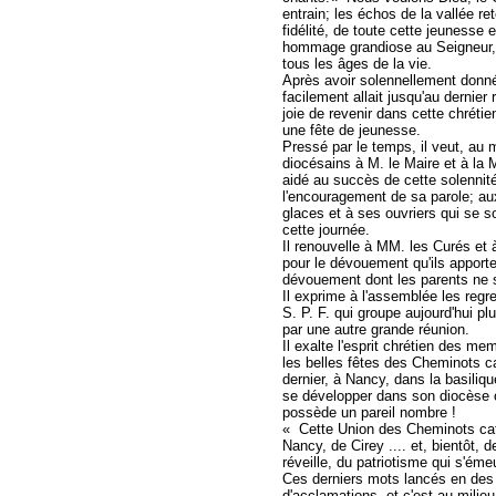
entrain; les échos de la vallée re
fidélité, de toute cette jeunesse et
hommage grandiose au Seigneur, d
tous les âges de la vie.
Après avoir solennellement donné 
facilement allait jusqu'au dernie
joie de revenir dans cette chrétienn
une fête de jeunesse.
Pressé par le temps, il veut, au 
diocésains à M. le Maire et à la
aidé au succès de cette solennité
l'encouragement de sa parole; aux
glaces et à ses ouvriers qui se 
cette journée.
Il renouvelle à MM. les Curés et 
pour le dévouement qu'ils apporte
dévouement dont les parents ne sa
Il exprime à l'assemblée les regr
S. P. F. qui groupe aujourd'hui p
par une autre grande réunion.
Il exalte l'esprit chrétien des m
les belles fêtes des Cheminots ca
dernier, à Nancy, dans la basiliqu
se développer dans son diocèse o
possède un pareil nombre !
« Cette Union des Cheminots cat
Nancy, de Cirey .... et, bientôt,
réveille, du patriotisme qui s'émeu
Ces derniers mots lancés en des 
d'acclamations, et c'est au milie