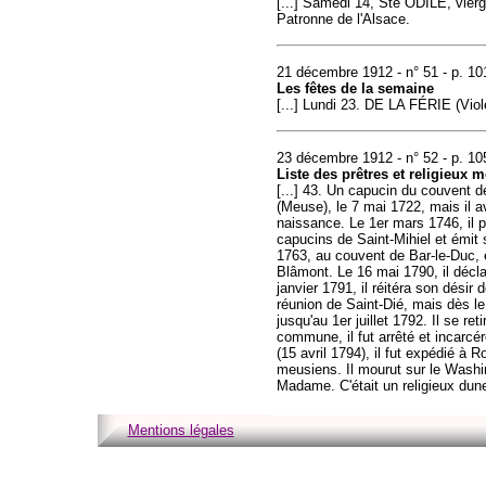
[...] Samedi 14, Ste ODILE, vierge
Patronne de l'Alsace.
21 décembre 1912 - n° 51 - p. 10
Les fêtes de la semaine
[...] Lundi 23. DE LA FÉRIE (Viol
23 décembre 1912 - n° 52 - p. 10
Liste des prêtres et religieux 
[...] 43. Un capucin du couvent 
(Meuse), le 7 mai 1722, mais il av
naissance. Le 1er mars 1746, il p
capucins de Saint-Mihiel et émit 
1763, au couvent de Bar-le-Duc, e
Blâmont. Le 16 mai 1790, il déclar
janvier 1791, il réitéra son désir
réunion de Saint-Dié, mais dès le
jusqu'au 1er juillet 1792. Il se re
commune, il fut arrêté et incarc
(15 avril 1794), il fut expédié à
meusiens. Il mourut sur le Washing
Madame. C'était un religieux dun
Mentions légales