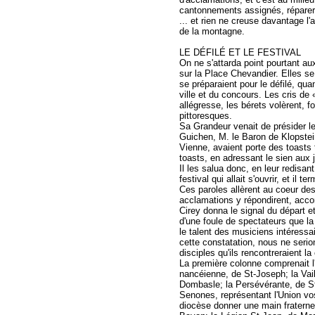
cantonnements assignés, réparer 
... et rien ne creuse davantage l'
de la montagne.
LE DÉFILÉ ET LE FESTIVAL
On ne s'attarda point pourtant aux
sur la Place Chevandier. Elles se 
se préparaient pour le défilé, qu
ville et du concours. Les cris de
allégresse, les bérets volèrent,
pittoresques.
Sa Grandeur venait de présider l
Guichen, M. le Baron de Klopstei
Vienne, avaient porte des toasts 
toasts, en adressant le sien aux
Il les salua donc, en leur redisant 
festival qui allait s'ouvrir, et il 
Ces paroles allèrent au coeur des
acclamations y répondirent, acco
Cirey donna le signal du départ et
d'une foule de spectateurs que la
le talent des musiciens intéressa
cette constatation, nous ne serion
disciples qu'ils rencontreraient la
La première colonne comprenait l'
nancéienne, de St-Joseph; la Vail
Dombasle; la Persévérante, de St-
Senones, représentant l'Union vos
diocèse donner une main fraternel