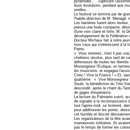
pyramides, ... captivant l'assembl
leurs évolutions, pendant que mus
oreilles.
Le festival se termina par de gr
l'habile direction de M. Ménagé, 
Les barrières furent alors levées
pressa une foule compacte, désir
d'une voix claire et forte, M. Ie De
développement de la Fédération d
Docteur Michaux fait à notre jeu
tous ceux qui s'intéressent à la f
Patrie.
« Vous resterez, n'est il pas vra
chrétiens résolus, plus tard de v
défenseurs de toutes les libertés 
Monseigneur l'Evêque, en termes 
les musiciens, et engagea l'assis
Crrey ! Vive la France ! » Et, sp
quatrième : « Vive Monseigneur 
Seule, la bénédiction du Très-Sai
descendit, après le chant du Tant
de gages d'espérance.
La lecture du Palmarès suivit, ac
de signaler à la reconnaissance de
tout l'après-midi, se livrèrent, d
pour additionner les points, dresse
cet humble et discret dévouemen
Les organisateurs de la fête ava
manoeuvres militaires. Ils avaien
pas le temps de former les colonn