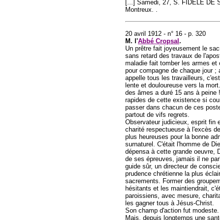
[...] Samedi, 27, S. FIDÈLE DE 
Montreux. .
20 avril 1912 - n° 16 - p. 320
M. l'
Abbé Cropsal
.
Un prêtre fait joyeusement le sacri
sans retard des travaux de l'apost
maladie fait tomber les armes et
pour compagne de chaque jour ; a
appelle tous les travailleurs, c'e
lente et douloureuse vers la mort.
des âmes a duré 15 ans à peine !
rapides de cette existence si cour
passer dans chacun de ces postes 
partout de vifs regrets.
Observateur judicieux, esprit fin 
charité respectueuse à l'excès d
plus heureuses pour la bonne admin
surnaturel. C'était l'homme de Di
dépensa à cette grande oeuvre, D
de ses épreuves, jamais il ne parl
guide sûr, un directeur de consci
prudence chrétienne la plus éclair
sacrements. Former des groupemen
hésitants et les maintiendrait, c
paroissiens, avec mesure, charita
les gagner tous à Jésus-Christ.
Son champ d'action fut modeste. 
Mais, depuis longtemps une sante