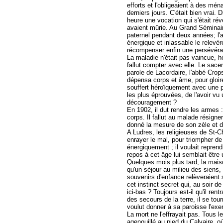
efforts et l'obligeaient à des mén
derniers jours. C'était bien vrai.
heure une vocation qui s'était ré
avaient mûrie. Au Grand Séminaire,
paternel pendant deux années; l'a
énergique et inlassable le relevèr
récompenser enfin une persévér
La maladie n'était pas vaincue, hél
fallut compter avec elle. Le sace
parole de Lacordaire, l'abbé Crops
dépensa corps et âme, pour gloire d
souffert héroïquement avec une 
les plus éprouvées, de l'avoir vu 
découragement ?
En 1902, il dut rendre les armes 
corps. Il fallut au malade résigne
donné la mesure de son zèle et d
A Ludres, les religieuses de St-C
enrayer le mal, pour triompher de
énergiquement ; il voulait repren
repos à cet âge lui semblait être 
Quelques mois plus tard, la maison
qu'un séjour au milieu des siens
souvenirs d'enfance relèveraient s
cet instinct secret qui, au soir d
ici-bas ? Toujours est-il qu'il r
des secours de la terre, il se tou
voulut donner à sa paroisse l'exe
La mort ne l'effrayait pas. Tous le
agenouillé au pied du Calvaire, o