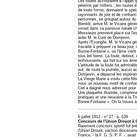
Les foules accouraient à l'appel q
pèlerins par milliers ; les routes
de toute forme, donnaient le spec
rayonnants de joie et de confian
personnes, se groupait autour du r
Bientôt, arrive M. le Vicaire géné
venait dans sa paroisse natale ch
Messieurs prennent place sur l'e
aider M. le Curé de Domjevin.
Après l'Evangile, M. le Vicaire gé
travaillé à préparer ce beau jour,
Bonne-Fontaine », où l'âme vient
tous les biens. La foule, debout, 
enthousiaste, qui fait sur les âm
L'attitude de la foule fut admirab
eut, de toute la journée, aucun ac
Domjevin, a dépassé les espérance
La Vierge Marie a voulu cette fête
nous un nouveau motif de confian
Ciel a daigné nous adresser pour 
Une plaquette illustrée, comprena
pratiques et une neuvaine à la Tr
Bonne-Fontaine ». On la trouve à 
6 juillet 1912 - n° 27 - p. 539
Concours de l'Union Drouot à 
Rarement concours sportif fut prép
l'Union Drouot, section diocésai
France, - la F. G. S. P. F. -, ava