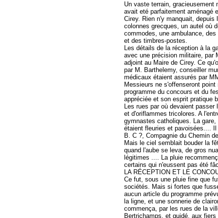
Un vaste terrain, gracieusement m
avait eté parfaitement aménagé et
Cirey. Rien n'y manquait, depuis 
colonnes grecques, un autel où dev
commodes, une ambulance, des buv
et des timbres-postes.
Les détails de la réception à la ga
avec une précision militaire, par 
adjoint au Maire de Cirey. Ce qu'
par M. Barthelemy, conseiller muni
médicaux étaient assurés par MM.
Messieurs ne s'offenseront point 
programme du concours et du fest
appréciée et son esprit pratique 
Les rues par où devaient passer 
et d'oriflammes tricolores. A l'en
gymnastes catholiques. La gare, l
étaient fleuries et pavoisées.... Il
B. C ?, Compagnie du Chemin de f
Mais le ciel semblait bouder la fê
quand l'aube se leva, de gros nua
légitimes .... La pluie recommenç
certains qui n'eussent pas été fâ
LA RÉCEPTION ET LE CONCO
Ce fut, sous une pluie fine que fu
sociétés. Mais si fortes que fuss
aucun article du programme prévu
la ligne, et une sonnerie de clair
commença, par les rues de la vil
Bertrichamps, et guidé, aux fiers