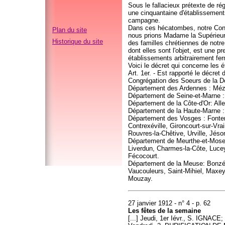
Sous le fallacieux prétexte de ré
une cinquantaine d'établissement
campagne.
Dans ces hécatombes, notre Congr
Plan du site
nous prions Madame la Supérieure 
Historique du site
des familles chrétiennes de notr
dont elles sont l'objet, est une 
établissements arbitrairement fer
Voici le décret qui concerne les 
Art. 1er. - Est rapporté le décret
Congrégation des Soeurs de la Do
Département des Ardennes : Méz
Département de Seine-et-Marne :
Département de la Côte-d'Or: Alle
Département de la Haute-Marne 
Département des Vosges : Fonteno
Contrexéville, Gironcourt-sur-Vra
Rouvres-la-Chêtive, Urville, Jéson
Département de Meurthe-et-Mose
Liverdun, Charmes-la-Côte, Lucey
Fécocourt.
Département de la Meuse: Bonzée
Vaucouleurs, Saint-Mihiel, Maxe
Mouzay.
27 janvier 1912 - n° 4 - p. 62
Les fêtes de la semaine
[...] Jeudi, 1er Iévr., S. IGNACE