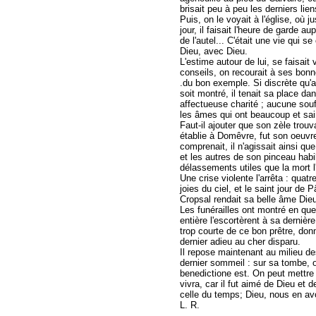
brisait peu à peu les derniers lien
Puis, on le voyait à l'église, où ju
jour, il faisait l'heure de garde a
de l'autel... C'était une vie qui s
Dieu, avec Dieu.
L'estime autour de lui, se faisait
conseils, on recourait à ses bonne
.du bon exemple. Si discrète qu'ai
soit montré, il tenait sa place da
affectueuse charité ; aucune souf
les âmes qui ont beaucoup et sai
Faut-il ajouter que son zèle trou
établie à Domêvre, fut son oeuvre
comprenait, il n'agissait ainsi que
et les autres de son pinceau habil
délassements utiles que la mort l'
Une crise violente l'arrêta : qua
joies du ciel, et le saint jour de
Cropsal rendait sa belle âme Die
Les funérailles ont montré en quel
entière l'escortèrent à sa derniè
trop courte de ce bon prêtre, don
dernier adieu au cher disparu.
Il repose maintenant au milieu de
dernier sommeil : sur sa tombe, 
benedictione est. On peut mettre
vivra, car il fut aimé de Dieu e
celle du temps; Dieu, nous en avo
L. R.