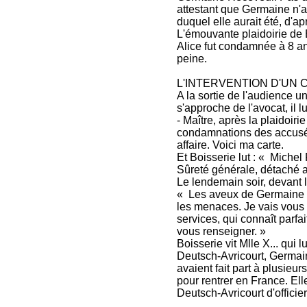
attestant que Germaine n'av
duquel elle aurait été, d'a
L'émouvante plaidoirie de B
Alice fut condamnée à 8 a
peine.
L'INTERVENTION D'UN 
A la sortie de l'audience un
s'approche de l'avocat, il lui
- Maître, après la plaidoir
condamnations des accusée
affaire. Voici ma carte.
Et Boisserie lut : « Michel
Sûreté générale, détaché a
Le lendemain soir, devant l
« Les aveux de Germaine e
les menaces. Je vais vous m
services, qui connaît parfa
vous renseigner. »
Boisserie vit Mlle X... qui
Deutsch-Avricourt, Germain
avaient fait part à plusieu
pour rentrer en France. Elle
Deutsch-Avricourt d'offic