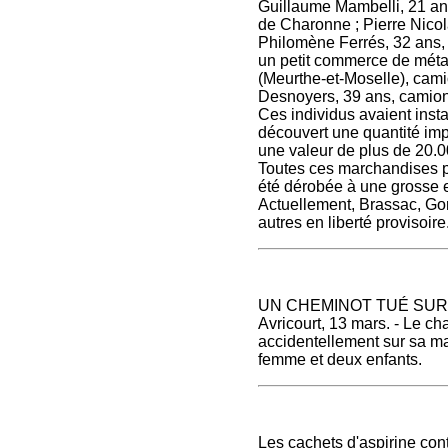
Guillaume Mambelli, 21 ans,
de Charonne ; Pierre Nicol
Philomène Ferrés, 32 ans, 
un petit commerce de méta
(Meurthe-et-Moselle), cami
Desnoyers, 39 ans, camion
Ces individus avaient insta
découvert une quantité imp
une valeur de plus de 20.0
Toutes ces marchandises p
été dérobée à une grosse e
Actuellement, Brassac, Gor
autres en liberté provisoire
UN CHEMINOT TUÉ SUR
Avricourt, 13 mars. - Le ch
accidentellement sur sa ma
femme et deux enfants.
Les cachets d'aspirine con