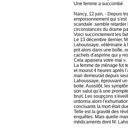
Une femme a succombé
Nancy, 12 juin. - Depuis tr
empoisonnement qui s'est p
scandale .semble retarder l
circonstances du drame pa
Voici succinctement les fai
Le 13 décembre dernier, 
Lahoussaye, vétérinaire à 
prit alors dans une boîte, 
cachets d'aspirine qui y res
Cela apaisera votre mal ».
La femme de ménage fut te
et mourut 4 heures après l
mari demeurait depuis seul,
Lahoussaye, éprouvant un pe
boite. Aussitôt, les sympt
son salut qu'à une prompte 
bruit. Les soupçons s'éveil
ordonna alors l'exhumation 
concluants la mort était d
Telle est la gravité des ré
enquêtes. Mais quelle mai
médicaments dont M. Lahou