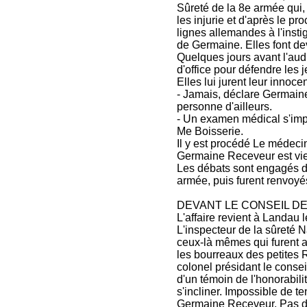
Sûreté de la 8e armée qui, 
les injurie et d'après le pr
lignes allemandes à l'inst
de Germaine. Elles font dev
Quelques jours avant l'au
d'office pour défendre les j
Elles lui jurent leur innoc
- Jamais, déclare Germaine,
personne d'ailleurs.
- Un examen médical s'impos
Me Boisserie.
Il y est procédé Le médecin
Germaine Receveur est vi
Les débats sont engagés d'
armée, puis furent renvoy
DEVANT LE CONSEIL D
L'affaire revient à Landau
L'inspecteur de la sûreté 
ceux-là mêmes qui furent a
les bourreaux des petites Re
colonel présidant le consei
d'un témoin de l'honorabilit
s'incliner. Impossible de t
Germaine Receveur. Pas dav