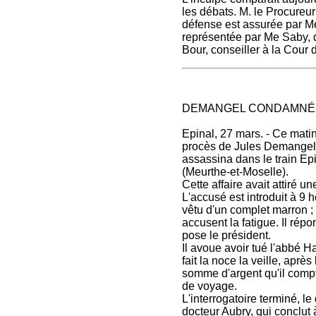
les débats. M. le Procureu
défense est assurée par Me
représentée par Me Saby, d
Bour, conseiller à la Cour
DEMANGEL CONDAMNÉ
Epinal, 27 mars. - Ce mati
procès de Jules Demangel, 
assassina dans le train Epi
(Meurthe-et-Moselle).
Cette affaire avait attiré 
L'accusé est introduit à 9 
vêtu d'un complet marron ; 
accusent la fatigue. Il ré
pose le président.
Il avoue avoir tué l'abbé Ha
fait la noce la veille, après
somme d'argent qu'il comp
de voyage.
L'interrogatoire terminé, 
docteur Aubry, qui conclut 