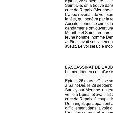
Epinal, 28 septembre. - Ce 
Saint-Dié, on a trouvé dan
curé de Repaix (Meurthe-e
L'abbé revenait de voir son 
la tête, qui pénétra par la 
Aussitôt connu ce crime, l
gendarmerie ont ouvert une
Meurthe et Saint-Léonard,
jeune homme, nommé Demang
arrêté. Il avait ses vêteme
aveux. Le vol serait le mob
L'ASSASSINAT DE L'AB
Le meurtrier en cour d'ass
Epinal, 26 mars. - On se so
à Saint-Dié, le 28 septembr
Saulcy-sur-Meurthe, un jeu
veille à Epinal et avait fai
curé de Repaix, à,coups de
Demangel, qui appartient à 
difficilement dans la voie 
L'inculpé comparaît aujour