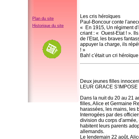
Les cris héroïques
Plan du site
Paul-Boncour conte l'anecd
Historique du site
« En 1915, Un régiment d'i
criant : « Ouest-Etat ! ». I
de l'Etat, les braves fanta
appuyer la charge, ils répé
! »
Bah! c'était un cri héroïqu
Deux jeunes filles innocen
LEUR GRACE S'IMPOSE
Dans la nuit du 20 au 21 
filles, Alice et Germaine R
harassées, les mains, les b
Interrogées par des officier
division du corps d'armée, 
habitent leurs parents ado
allemands.
Le lendemain 22 août, Ali