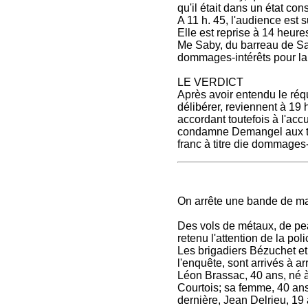
qu'il était dans un état cons
A 11 h. 45, l'audience est
Elle est reprise à 14 heure
Me Saby, du barreau de Sain
dommages-intérêts pour la,
LE VERDICT
Après avoir entendu le réqui
délibérer, reviennent à 19 h
accordant toutefois à l'acc
condamne Demangel aux trav
franc à titre die dommages-
On arrête une bande de ma
Des vols de métaux, de pea
retenu l'attention de la pol
Les brigadiers Bézuchet et
l'enquête, sont arrivés à a
Léon Brassac, 40 ans, né 
Courtois; sa femme, 40 ans,
dernière, Jean Delrieu, 19