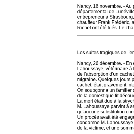
Nancy, 16 novembre. - Au 
départemental de Lunéville
entrepreneur à Strasbourg,
chauffeur Frank Frédéric, a
Richet ont été tués. Le cha
Les suites tragiques de l'e
Nancy, 26 décembre. - En
Lahoussaye, vétérinaire à 
de l'absorption d'un cache
migraine. Quelques jours pl
cachet, était gravement In
On soupçonna un familier 
de la domestique fit découv
La mort était due à la stry
M. Lahoussaye parvint à se r
qu'aucune substitution crim
Un procès avait été engagé.
condamne M. Lahoussaye à
de la victime, et une somm