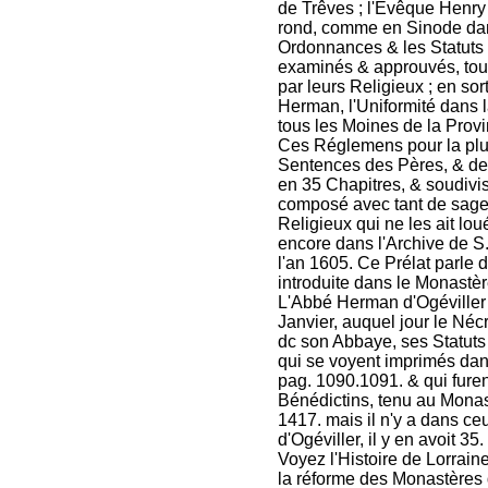
de Trêves ; l'Evêque Henry 
rond, comme en Sinode dan
Ordonnances & les Statuts q
examinés & approuvés, tous
par leurs Religieux ; en sor
Herman, l'Uniformité dans la
tous les Moines de la Prov
Ces Réglemens pour la plupa
Sentences des Pères, & des
en 35 Chapitres, & soudivis
composé avec tant de sages
Religieux qui ne les ait loué
encore dans l'Archive de S.
l'an 1605. Ce Prélat parle 
introduite dans le Monastèr
L'Abbé Herman d'Ogéviller 
Janvier, auquel jour le Nécr
dc son Abbaye, ses Statut
qui se voyent imprimés dans
pag. 1090.1091. & qui fure
Bénédictins, tenu au Mona
1417. mais il n'y a dans c
d'Ogéviller, il y en avoit 3
Voyez l'Histoire de Lorraine
la réforme des Monastères 