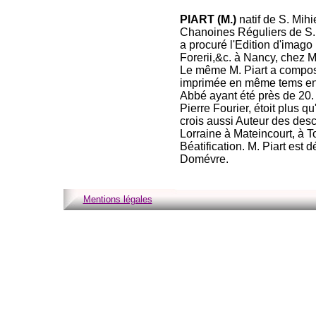
PIART (M.)
natif de S. Mih
Chanoines Réguliers de S.
a procuré l'Edition d'imago
Forerii,&c. à Nancy, chez M
Le même M. Piart a composé 
imprimée en même tems en 
Abbé ayant été près de 20. 
Pierre Fourier, étoit plus 
crois aussi Auteur des des
Lorraine à Mateincourt, à T
Béatification. M. Piart es
Domévre.
Mentions légales