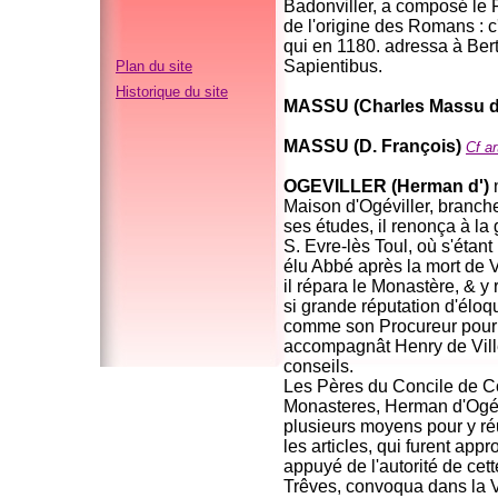
Badonviller, a composé le 
de l'origine des Romans : 
qui en 1180. adressa à Be
Sapientibus.
Plan du site
Historique du site
MASSU (Charles Massu d
MASSU (D. François)
Cf a
OGEVILLER (Herman d')
n
Maison d'Ogéviller, branche
ses études, il renonça à la
S. Evre-lès Toul, où s'étan
élu Abbé après la mort de 
il répara le Monastère, & y r
si grande réputation d'éloq
comme son Procureur pour a
accompagnât Henry de Ville
conseils.
Les Pères du Concile de Co
Monasteres, Herman d'Ogévi
plusieurs moyens pour y ré
les articles, qui furent ap
appuyé de l'autorité de ce
Trêves, convoqua dans la V