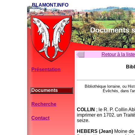
BLAMONT.INFO
Documents su
Retour à la list
Bibl
Présentation
Bibliothèque lorraine, ou His
Documents
Évêchés, dans l'a
Recherche
COLLIN
; le R. P. Collin 
imprimer en 1702. un Traité
Contact
seize.
HEBERS (Jean)
Moine de 