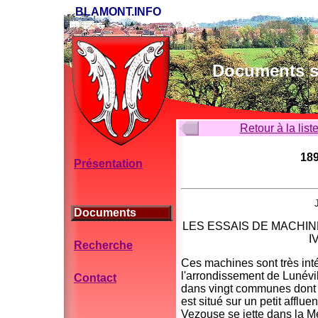
BLAMONT.INFO
Documents su
Retour à la list
189
Présentation
Documents
LES ESSAIS DE MACHI
IV
Recherche
Ces machines sont très int
l'arrondissement de Lunévill
Contact
dans vingt communes dont c
est situé sur un petit affl
Vezouse se jette dans la Me