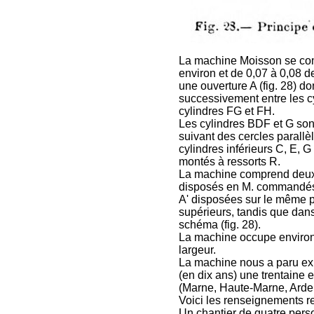
La machine Moisson se comp
environ et de 0,07 à 0,08 de
une ouverture A (fig. 28) do
successivement entre les cy
cylindres FG et FH.
Les cylindres BDF et G sont 
suivant des cercles parallèl
cylindres inférieurs C, E, G
montés à ressorts R.
La machine comprend deux 
disposés en M. commandés p
A' disposées sur le même pl
supérieurs, tandis que dans
schéma (fig. 28).
La machine occupe environ
largeur.
La machine nous a paru exi
(en dix ans) une trentaine 
(Marne, Haute-Marne, Arde
Voici les renseignements rec
Un chantier de quatre perso