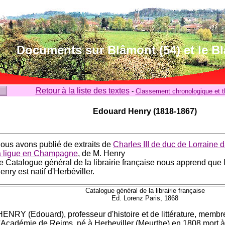
Documents sur Blâmont (54) et le B
Retour à la liste des textes
-
Classement chronologique et 
Edouard Henry (1818-1867)
ous avons publié de extraits de
Charles III de duc de Lorraine d
a ligue en Champagne
, de M. Henry
e Catalogue général de la librairie française nous apprend que 
enry est natif d'Herbéviller.
Catalogue général de la librairie française
Ed. Lorenz Paris, 1868
HENRY (Edouard), professeur d'histoire et de littérature, membr
l'Académie de Reims, né à Herbeviller (Meurthe) en 1808,mort 