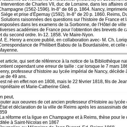
- Intervention de Charles VII, duc de Lorraine, dans les affaires 
Champagne (1562-1596). In-8° de 66 p. 1864. Nancy, imprimeri
- Siége et prise d'Épernay (1592). In-8° de 20 p. 1860. Reims, D
- Solutions raisonnées des questions sur l'histoire de France et 
proposées dans les examens de la Sorbonne, de l'Hôtel de ville 
diverses académies de France pour l'obtention des brevets de c
et du second ordre. In-12. 1858. Ve Maire-Nyon.
M. E. Henry a encore publié, en collaboration avec- M. Ch. Loriqu
Correspondance de Philibert Babou de la Bourdaisière, et celle
Mayenne.
et article, qui sert de référence à la notice de la Bibliothèque n
ontient cependant une erreur de taille : car lorsque le 7 mars 1
enry, professeur d'histoire au lycée impérial de Nancy, décède à
ue de 49 ans.
l est né en effet non en 1808, mais le 22 février 1818, fils de Je
ropriétaire et Marie-Catherine Gled.
n peut,
jouter aux oeuvres de cet ancien professeur d'Histoire au lycée
 État et déclaration de la ville de Reims après les assassinats d
859
 La réforme et la ligue en Champagne et à Reims, thèse pour le d
ditée à Saint-Nicolas en 1867