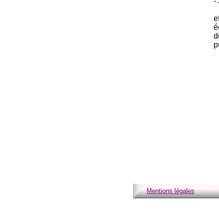
-
e
é
d
p
Mentions légales