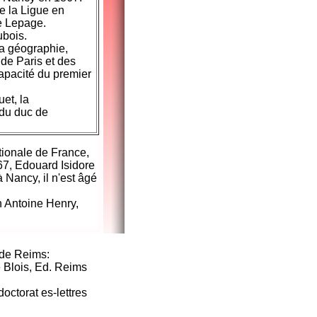
de la Ligue en
e Lepage.
ubois.
la géographie,
de Paris et des
apacité du premier
et, la
 du duc de
ationale de France,
867, Edouard Isidore
 Nancy, il n'est âgé
an Antoine Henry,
 de Reims:
e Blois, Ed. Reims
octorat es-lettres