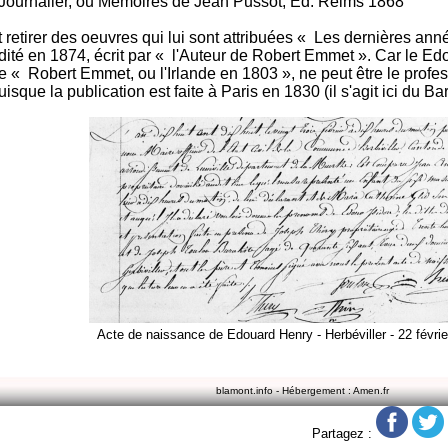
 Journalier, ou Mémoires de Jean Pussot, Ed. Reims 1868
t retirer des oeuvres qui lui sont attribuées « Les dernières an
dité en 1874, écrit par « l'Auteur de Robert Emmet ». Car le Ed
e « Robert Emmet, ou l'Irlande en 1803 », ne peut être le profes
uisque la publication est faite à Paris en 1830 (il s'agit ici du 
Acte de naissance de Edouard Henry - Herbéviller - 22 févri
blamont.info - Hébergement : Amen.fr
Partagez :