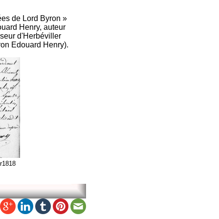
nées de Lord Byron »
ouard Henry, auteur
seur d'Herbéviller
Baron Edouard Henry).
er1818