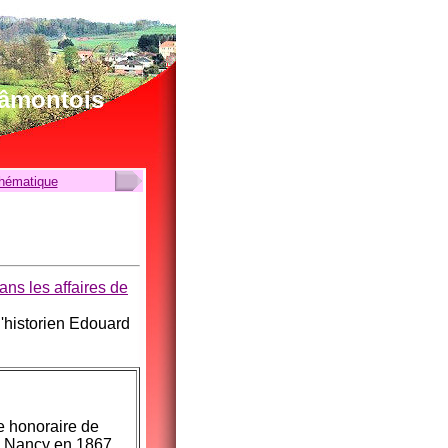
lâmontois
thématique
ans les affaires de
l'historien Edouard
e honoraire de
à Nancy en 1867.