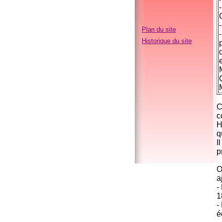
Plan du site
Historique du site
C
c
H
q
I
p
O
a
-
1
-
é