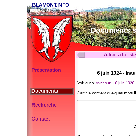
BLAMONT.INFO
Documents su
Retour à la list
Présentation
6 juin 192
4 - Ina
Voir aussi
Avricourt - 6 juin 1926
Documents
(l'article contient quelques mots il
Recherche
Contact