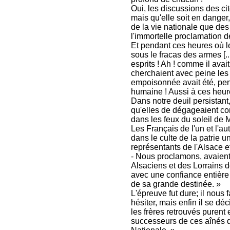
Oui, les discussions des ci
mais qu'elle soit en danger,
de la vie nationale que de
l'immortelle proclamation de
Et pendant ces heures où le
sous le fracas des armes [..
esprits ! Ah ! comme il ava
cherchaient avec peine les f
empoisonnée avait été, pen
humaine ! Aussi à ces heures
Dans notre deuil persistant
qu'elles de dégageaient co
dans les feux du soleil de 
Les Français de l'un et l'au
dans le culte de la patrie 
représentants de l'Alsace et
- Nous proclamons, avaient-
Alsaciens et des Lorrains 
avec une confiance entière
de sa grande destinée. »
L'épreuve fut dure; il nous 
hésiter, mais enfin il se déc
les frères retrouvés puren
successeurs de ces aînés qu