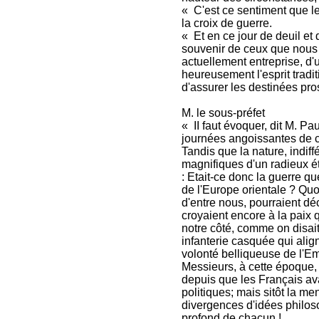
« C'est ce sentiment que l
la croix de guerre.
« Et en ce jour de deuil et 
souvenir de ceux que nous 
actuellement entreprise, d'u
heureusement l'esprit tradit
d'assurer les destinées pro
M. le sous-préfet
« II faut évoquer, dit M. Pau
journées angoissantes de cet
Tandis que la nature, indiff
magnifiques d'un radieux ét
: Etait-ce donc la guerre q
de l'Europe orientale ? Quoi
d'entre nous, pourraient dé
croyaient encore à la paix 
notre côté, comme on disait al
infanterie casquée qui aligna
volonté belliqueuse de l'Emp
Messieurs, à cette époque, 
depuis que les Français ava
politiques; mais sitôt la me
divergences d'idées philoso
profond de chacun !