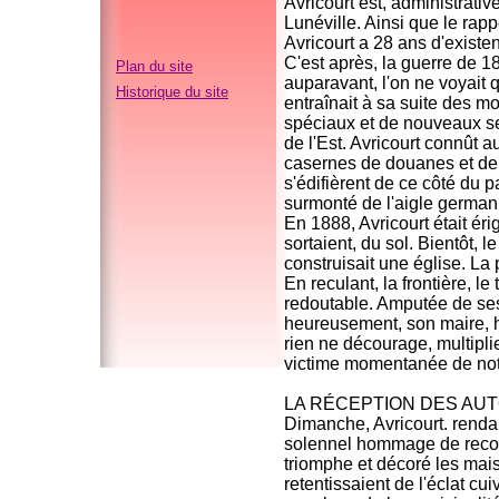
Avricourt est, administrat
Lunéville. Ainsi que le rappe
Avricourt a 28 ans d'existen
C'est après, la guerre de 1
Plan du site
auparavant, l'on ne voyait
Historique du site
entraînait à sa suite des m
spéciaux et de nouveaux se
de l'Est. Avricourt connût a
casernes de douanes et de 
s'édifièrent de ce côté du
surmonté de l'aigle germaniqu
En 1888, Avricourt était é
sortaient, du sol. Bientôt, 
construisait une église. La p
En reculant, la frontière, le
redoutable. Amputée de ses
heureusement, son maire, h
rien ne décourage, multipli
victime momentanée de notre
LA RÉCEPTION DES AU
Dimanche, Avricourt. rendai
solennel hommage de reconn
triomphe et décoré les mai
retentissaient de l'éclat cui