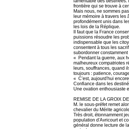
lamentable des destinées.
frontière qui se trouve à cen
Mais nous, ne sommes pas q
leur mémoire à travers les â
profondément unis dans les 
les lois de la Réplique.
II faut que la France conse
puissions résoudre les prob
indispensable que les citoy
consentent à tous les sacrif
subordonner constamment les
« Pendant la guerre, aux he
malheureux compatriotes ré
leurs, souffrances, quand il
toujours : patience, courage
« C'est, aujourd'hui encore
Confiance dans les destinée
Une ovation enthousiaste es
REMISE DE LA GROIX D
M. le sous-préfet remet alor
chevalier du Mérite agricol
Très droit, étonnamment jeu
population d'Avricourt et 
général donne lecture de la