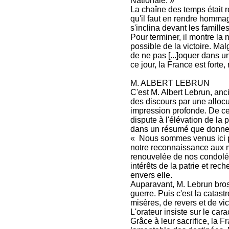
Nationale. »
La chaîne des temps était r
qu'il faut en rendre homma
s'inclina devant les famille
Pour terminer, il montre la n
possible de la victoire. Ma
de ne pas [...]oquer dans u
ce jour, la France est forte,
M. ALBERT LEBRUN
C'est M. Albert Lebrun, anci
des discours par une allocu
impression profonde. De ce
dispute à l'élévation de l
dans un résumé que donner 
« Nous sommes venus ici p
notre reconnaissance aux m
renouvelée de nos condoléa
intérêts de la patrie et rec
envers elle.
Auparavant, M. Lebrun bros
guerre. Puis c'est la catas
misères, de revers et de vic
L'orateur insiste sur le car
Grâce à leur sacrifice, la F