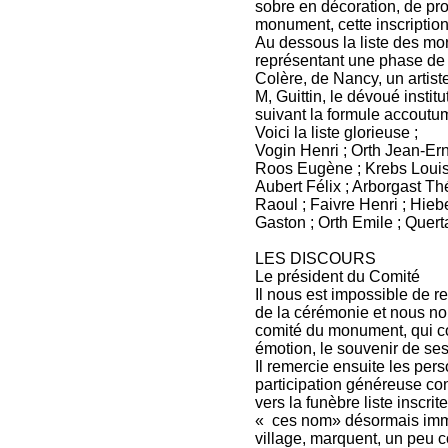
sobre en décoration, de pro
monument, cette inscription
Au dessous la liste des mor
représentant une phase de 
Colère, de Nancy, un artiste
M, Guittin, le dévoué instit
suivant la formule accoutu
Voici la liste glorieuse ;
Vogin Henri ; Orth Jean-Erne
Roos Eugène ; Krebs Louis 
Aubert Félix ; Arborgast Th
Raoul ; Faivre Henri ; Hie
Gaston ; Orth Emile ; Quert
LES DISCOURS
Le président du Comité
Il nous est impossible de r
de la cérémonie et nous no
comité du monument, qui 
émotion, le souvenir de se
Il remercie ensuite les per
participation généreuse con
vers la funèbre liste inscrit
« ces nom» désormais immor
village, marquent, un peu c