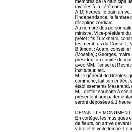
membres de la municipalité
invitées à la cérémonie.
A 10 heures, le train arrive
l'Indépendance, la fanfare d
réception cordiale.
Au nombre des personnalit
ministre, Vice-président d
préfet ; fis Turckheim, conse
les membres du Conseil ; M
Blâmont ; Adam, conseiller 
(Moselle).; Georges, maire 
président du comité du mon
avec MM. Fensel et Resnick
instituteur, etc.
M. le général de Brentes, qu
commune, fait son entrée, s
établissements Mazerand, g
M. Loeffler souhaite à ses 
présentent aux parlementai
seront déposées à 1 heure
DEVANT LE MONUMENT
En cortège, les musiques o
de fleurs, on arrive devant
vibre et le voile tombe. Le 