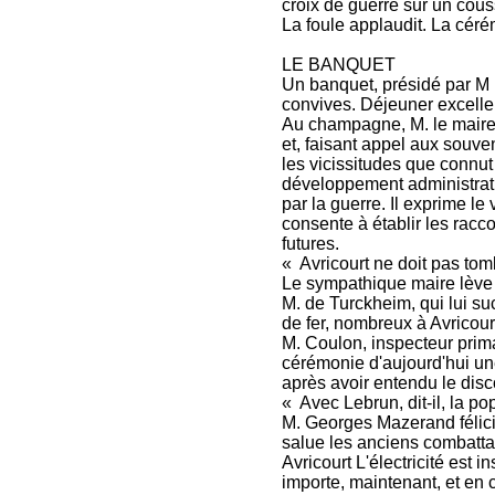
croix de guerre sur un cous
La foule applaudit. La céré
LE BANQUET
Un banquet, présidé par M L
convives. Déjeuner excellen
Au champagne, M. le maire,
et, faisant appel aux souve
les vicissitudes que connut
développement administrati
par la guerre. Il exprime l
consente à établir les racco
futures.
« Avricourt ne doit pas tom
Le sympathique maire lève 
M. de Turckheim, qui lui su
de fer, nombreux à Avricour
M. Coulon, inspecteur prima
cérémonie d'aujourd'hui une
après avoir entendu le disc
« Avec Lebrun, dit-il, la p
M. Georges Mazerand félicit
salue les anciens combattan
Avricourt L'électricité est 
importe, maintenant, et en