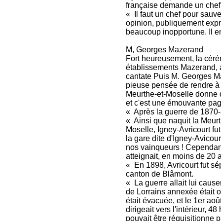
française demande un chef
« Il faut un chef pour sauv
opinion, publiquement ex
beaucoup inopportune. Il en
M, Georges Mazerand
Fort heureusement, la cérém
établissements Mazerand, a
cantate Puis M. Georges Ma
pieuse pensée de rendre à
Meurthe-et-Moselle donne d'
et c'est une émouvante page
« Après la guerre de 1870-1
« Ainsi que naquit la Meur
Moselle, Igney-Avricourt fu
la gare dite d'Igney-Avicou
nos vainqueurs ! Cependant l
atteignait, en moins de 20 a
« En 1898, Avricourt fut s
canton de Blâmont.
« La guerre allait lui cause
de Lorrains annexée était oc
était évacuée, et le 1er ao
dirigeait vers l'intérieur, 4
pouvait être réquisitionne 