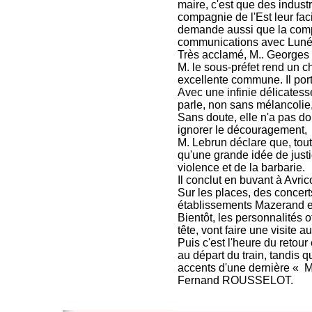
maire, c'est que des industri
compagnie de l'Est leur faci
demande aussi que la compa
communications avec Lunév
Très acclamé, M.. Georges M
M. le sous-préfet rend un c
excellente commune. Il port
Avec une infinie délicatesse
parle, non sans mélancolie,
Sans doute, elle n'a pas do
ignorer le découragement,
M. Lebrun déclare que, tout
qu'une grande idée de justi
violence et de la barbarie.
Il conclut en buvant à Avric
Sur les places, des concert
établissements Mazerand et 
Bientôt, les personnalités o
tête, vont faire une visite 
Puis c'est l'heure du retour
au départ du train, tandis q
accents d'une dernière « Ma
Fernand ROUSSELOT.