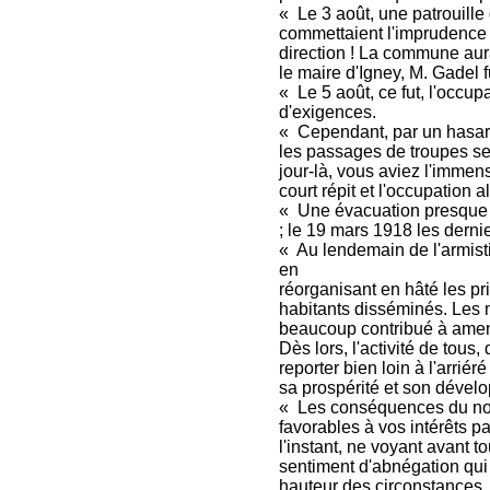
« Le 3 août, une patrouille
commettaient l'imprudence d
direction ! La commune aurai
le maire d'Igney, M. Gadel fu
« Le 5 août, ce fut, l'occup
d'exigences.
« Cependant, par un hasard 
les passages de troupes se
jour-là, vous aviez l'immens
court répit et l'occupation a
« Une évacuation presque to
; le 19 mars 1918 les dernie
« Au lendemain de l'armisti
en
réorganisant en hâté les pr
habitants disséminés. Les m
beaucoup contribué à amene
Dès lors, l'activité de tous, 
reporter bien loin à l'arriér
sa prospérité et son dével
« Les conséquences du nou
favorables à vos intérêts pa
l'instant, ne voyant avant to
sentiment d'abnégation qui
hauteur des circonstances,