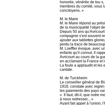
honorée, vénérée de tou s, 
membres du comité, vous la
concitoyens. »
M. le Maire
M. le Maire répond au prés
de la municipalité l'objet d
Depuis 50 ans qu'Avricourt 
compagnie s'est souvent re
ajouter aux tablettes glorieu
perdu la trace de beaucoup
M. Loeffler évoque, avec un
enfants qu'il connut. Il ra
Avricourt au cours de la gu
en acclamant la France et 
La foule a applaudit et les
cantate.
M. de Turckheim
Le conseiller général de B
1918. constate avec regret
les paiements des pays vai
« Il faut, dit-il, que notre
à nous redresser... »
Ayant fait appel à l'union, 