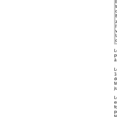
L
p
à
L
1
d
M
j
L
e
f
p
M