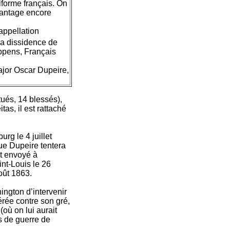
iforme français. On
vantage encore
appellation
la dissidence de
oppens, Français
major Oscar Dupeire,
tués, 14 blessés),
as, il est rattaché
rg le 4 juillet
ue Dupeire tentera
st envoyé à
int-Louis le 26
août 1863.
ngton d’intervenir
érée contre son gré,
où on lui aurait
rs de guerre de