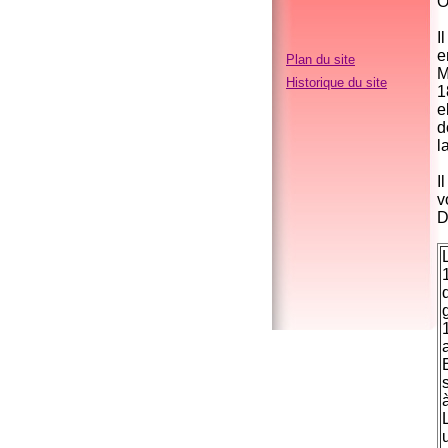
O
I
e
Plan du site
M
Historique du site
1
e
d
l
I
v
D