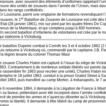
bravoure, avec souvent des éléments d’uniformes rappelant l’un
trouve des unités de zouaves dans l’armée de l’Union, mais da
dans les rangs confédérés :
En Louisiane, parmi une vingtaine de formations revendiquant l’
er
zouaves, le 1
Bataillon de Zouaves de Louisiane est créé dès 
l’Etat (26 janvier 1861), mis sur pied par les quatre frères De C
venus de la Martinique, et qui comptera jusqu’à 600 hommes.
Un second bataillon d’infanterie de volontaires est crée par le 
qui stationne à Vicksburg.
e bataillon Dupeire combat à Corinth les 3 et 4 octobre 1862 (2 
uis retourne à Vicksburg où, commandé par le capitaine J.B. Fleit
 la légion texane du colonel Thomas Waul
e zouave Charles Haton est capturé à l’issue du siège de Vicksbu
863. Contrairement à de nombreux soldats libérés sur parole (q
e rassembler fin 1863 pour recréer une unité), Charles Haton e
emphis le 18 juillet 1863, conduit à la prison Gratiot Street à Sa
uillet 1863, puis transféré au camp Morton, à Indianapolis, le 7 
e 6 novembre 1864, il demande à la Légation de France à Washi
n sa faveur, prétendant avoir été incorporé dans l’armée conféd
orcé de prendre les armes et n’ayant pu déserter qu’à Vicksburg (
romis la liberté). Il demande à être libéré du camp de prisonnie
orton.