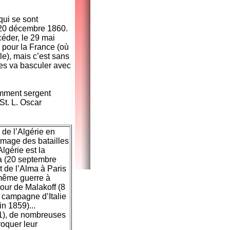
 qui se sont
 20 décembre 1860.
éder, le 29 mai
 pour la France (où
e), mais c’est sans
es va basculer avec
omment sergent
St. L. Oscar
 de l’Algérie en
’image des batailles
gérie est la
ma (20 septembre
t de l’Alma à Paris
 même guerre à
our de Malakoff (8
 campagne d’Italie
in 1859)...
61), de nombreuses
voquer leur