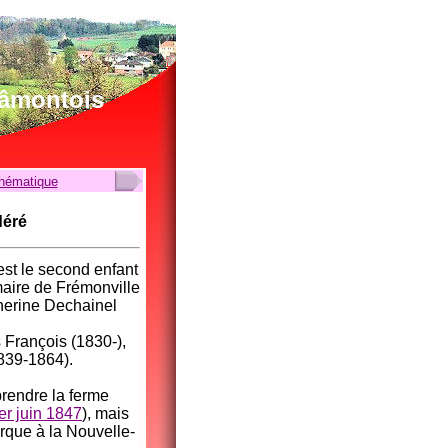
lâmontois
thématique
déré
est le second enfant
maire de Frémonville
therine Dechainel
 François (1830-),
839-1864).
prendre la ferme
er juin 1847
), mais
arque à la Nouvelle-