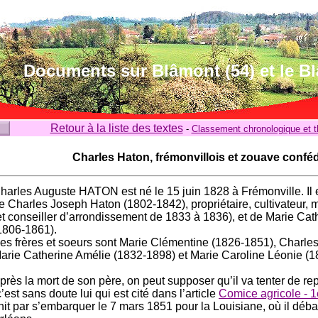
Documents sur Blâmont (54) et le B
Retour à la liste des textes
-
Classement chronologique et 
Charles Haton, frémonvillois et zouave confé
harles Auguste HATON est né le 15 juin 1828 à Frémonville. Il 
e Charles Joseph Haton (1802-1842), propriétaire, cultivateur, 
et conseiller d’arrondissement de 1833 à 1836), et de Marie Ca
1806-1861).
es frères et soeurs sont Marie Clémentine (1826-1851), Charles
arie Catherine Amélie (1832-1898) et Marie Caroline Léonie (1
près la mort de son père, on peut supposer qu’il va tenter de re
c’est sans doute lui qui est cité dans l’article
Comice agricole - 1
init par s’embarquer le 7 mars 1851 pour la Louisiane, où il déb