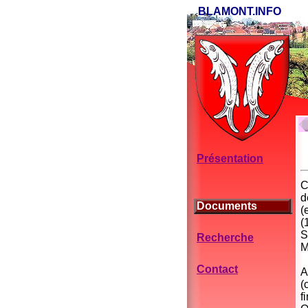
BLAMONT.INFO
Présentation
C
d
Documents
(
(
S
Recherche
M
Contact
A
(
f