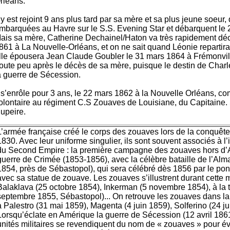
rléans.
l y est rejoint 9 ans plus tard par sa mère et sa plus jeune soeur,
mbarquées au Havre sur le S.S. Evening Star et débarquent le
ais sa mère, Catherine Dechainel/Haton va très rapidement déc
861 à La Nouvelle-Orléans, et on ne sait quand Léonie repartira
lle épousera Jean Claude Goubler le 31 mars 1864 à Frémonvill
oute peu après le décès de sa mère, puisque le destin de Charl
a guerre de Sécession.
l s’enrôle pour 3 ans, le 22 mars 1862 à la Nouvelle Orléans, c
olontaire au régiment C.S Zouaves de Louisiane, du Capitaine. 
upeire.
L’armée française créé le corps des zouaves lors de la conquête
1830. Avec leur uniforme singulier, ils sont souvent associés à l
du Second Empire : la première campagne des zouaves hors d’Al
guerre de Crimée (1853-1856), avec la célèbre bataille de l’Al
1854, près de Sébastopol), qui sera célébré dès 1856 par le pon
avec sa statue de zouave. Les zouaves s’illustrent durant cette
Balaklava (25 octobre 1854), Inkerman (5 novembre 1854), à la t
septembre 1855, Sébastopol)... On retrouve les zouaves dans la
à Palestro (31 mai 1859), Magenta (4 juin 1859), Solferino (24 ju
Lorsqu’éclate en Amérique la guerre de Sécession (12 avril 18
unités militaires se revendiquent du nom de « zouaves » pour é