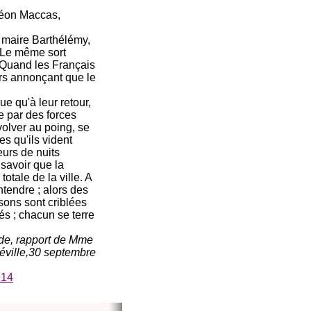
Léon Maccas,
 maire Barthélémy,
. Le même sort
. Quand les Français
murs annonçant que le
ue qu'à leur retour,
e par des forces
volver au poing, se
es qu'ils vident
eurs de nuits
 savoir que la
otale de la ville. A
ntendre ; alors des
sons sont criblées
és ; chacun se terre
nde, rapport de Mme
néville,30 septembre
914