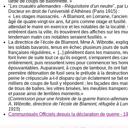
lardé de coups de baïonnette. »
"
Les cruautés allemandes - Réquisitoire d'un neutre
", par 
Docteur en droit de l'université d'Athènes (Paris 1915) :
« Les otages massacrés. - A Blamont, en Lorraine, l'ancien
âgé de quatre-vingt-six ans, fut pris comme otage et fusillé
attendait le maire en exercice et les notables de la localité
entrèrent dans la ville, ils trouvèrent des affiches sur les 
lendemain matin ces notables seraient fusillés. »
La directrice de l'école de Blamont, Mme A. Wibrotte, expliq
les soldats bavarois, tenus en échec plusieurs jours de suit
françaises régulières,
«
[...] pénètrent dans les maisons, re
font livrer de suite tout ce qu'ils exigent, s'emparent des cav
entièrement, puis ressortent ivres pour commencer les horr
épouvantables. Auparavant, à coups de tambour, ils ont fait
première détonation de fusil sera le prélude à la destruction t
peine le crépuscule a-t-il disparu qu'un éclatement se fait e
milliers de coups de fusil y répondent ; les façades des mai
de trous de balles, les vitres brisées, les meubles transperc
et passe ainsi de terribles moments.
»
(
Commission pour une histoire de la guerre franco-allema
A. Wibrotte, directrice de l'école de Blamont, réfugiée à Lu
1915
)
Communiqués Officiels depuis la déclaration de guerre - 1