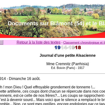
Documents sur Blâmont (54) et le B
Retour à la liste des textes
-
Classement chronologique et 
Journal d'une petite Alsacienne
Mme Cremnitz (Parrhisia)
Ed. Boivin (Paris) - 1917
914 - Dimanche 16 août.
h ! mon Dieu ! Quel effroyable grondement de tonnerre !...
ette artillerie, ces coups dont chacun se répercute dans nos coe
'ennemi, est-ce celle de nos frères?... Les coups se rapprochent 
'est à devenir sourd... Mais voici que le silence a remplacé le br
emble... Non, ce sont mes oreilles, encore endolories par ce tap