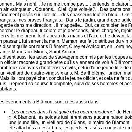
onnent. Mais non!... Je ne me trompe pas... J'entends le clairon..
n air vainqueur... Courons... Ciel! Que vois-je?... Des pantalons
rânement posés sur l'oreille... des chasseurs tout en bleu... Oh! 
rançais, mes braves Français... Dans le jardin, grand-père agite
egarde dans ma direction... Il m'appelle... Oui, ce sont bien les F
hercher le drapeau tricolore et je descends, ainsi chargée, rejoi
ien vite, me prend le drapeau des mains et l'accroche devant la 
n passant, lui serrent la main. Maman leur fait distribuer du vin b
ls disent qu'ils ont repris Blâmont, Cirey et Avricourt, en Lorraine
ainte-Marie-aux-Mines, Saint-Amarin.
ls disent aussi les actes de sauvagerie commis par les troupes 
n officier raconte à grand-père qu'ils viennent de voir à Blâmont
ombreux cadavres d'inoffensifs civils, celui d'une jeune fille de d
'un vieillard de quatre-vingt-six ans, M. Barthélémy, l'ancien ma
 Mais ils l'ont payé cher, conclut le jeune officier, et cela ne fait
uis il reprend sa course triomphale, suivi de ses hommes et acc
abitants.
es évènements à Blâmont sont cités aussi dans :
"
Les guerres dans l'antiquité et la guerre moderne
" de Hen
« A Blamont, les soldats fusillèrent sans aucune raison tro
une jeune fille, un vieillard de 86 ans, le maire de Blamont.
été attachés à des arbres, les pieds écrasés à coups de cro