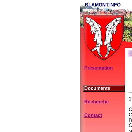
BLAMONT.INFO
Présentation
Documents
1
Recherche
O
C
Contact
l
C
s