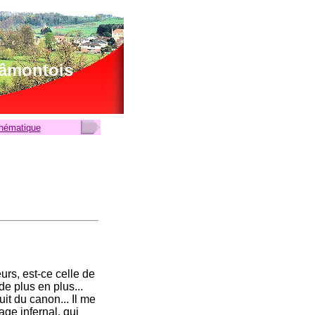
lâmontois
thématique
urs, est-ce celle de
de plus en plus...
uit du canon... Il me
age infernal, qui