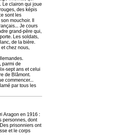
. Le clairon qui joue
 rouges, des képis
ce sont les
 son mouchoir. Il
rançais... Je cours
ndre grand-père qui,
porte. Les soldats,
lanc, de la bière.
, et chez nous,
allemandes.
, parmi de
ix-sept ans et celui
ire de Blâmont.
 que commencer...
lamé par tous les
ri Aragon en 1916 :
is personnes, dont
 Des prisonniers ont
sse et le corps