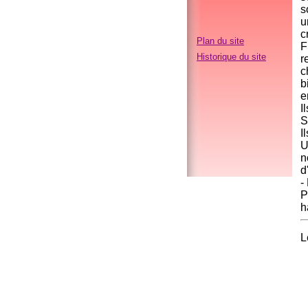
s
u
c
Plan du site
F
Historique du site
r
c
b
e
I
S
I
U
n
d
-
P
h
L