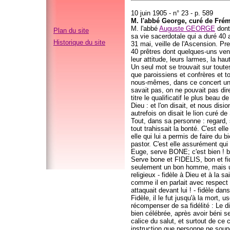
10 juin 1905 - n° 23 - p. 589
M. l'abbé George, curé de Frém
M. l'abbé
Auguste GEORGE
dont
Plan du site
sa vie sacerdotale qui a duré 40
Historique du site
31 mai, veille de l'Ascension. P
40 prêtres dont quelques-uns venus
leur attitude, leurs larmes, la hau
Un seul mot se trouvait sur toute
que paroissiens et confrères et to
nous-mêmes, dans ce concert una
savait pas, on ne pouvait pas di
titre le qualificatif le plus beau 
Dieu : et l'on disait, et nous di
autrefois on disait le lion curé de
Tout, dans sa personne : regard, 
tout trahissait la bonté. C'est ell
elle qui lui a permis de faire du
pastor. C'est elle assurément qui lu
Euge, serve BONE; c'est bien ! bon
Serve bone et FIDELIS, bon et fidèle
seulement un bon homme, mais un 
religieux - fidèle à Dieu et à la s
comme il en parlait avec respect e
attaquait devant lui ! - fidèle dans
Fidèle, il le fut jusqu'à la mort,
récompenser de sa fidélité : Le d
bien célébrée, après avoir béni se
calice du salut, et surtout de ce 
instruction que personne ne soupç