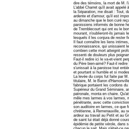
dire des témoins, la mort de M. l
L'abbé Charret qu'il avait appel
la Séparation, me disait : Tout, d
ardente et d'amour, qu'il est impo
au dimanche que le bon curé reçu
paroissiens informés de bonne he
de Tremblecourt qui ont eu le bon
mourant, n'oublieront-ils jamais 
lesquels il les conjura de rester f
Il faut connaître les liens intimes
reconnaissance, qui unissaient l
combien cette mort atteignit profo
ressenti de douleurs plus poignan
Faut-il redire ici le va-et-vient p
du Père bien-aimé? Faut-il redire
s'unissait à la paroisse tout enti
et pourtant si humble et si modes
La levée du corps fut faite par M.
titulaire, M. le Baron d'Hamonvill
fabrique portaient les cordons du
Supérieur du Grand Séminaire, ami 
patronale, monta en chaire. Qu'at
mêle mes larmes à vos larmes, m
pénétrante, avec cette conviction e
son auditoire en larmes, ce que f
chrétienne, à Remenauville, au se
ardeur au travail au Petit et au
de saint lui était déjà donné cou
épidémie de petite vérole, dans s
chacun le sait. Mais n'était-ce p