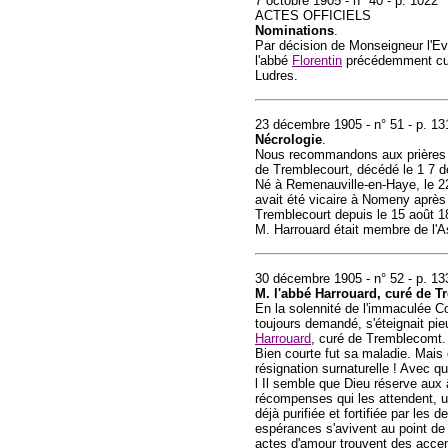
7 octobre 1905 - n° 40 - p. 1022
ACTES OFFICIELS
Nominations
.
Par décision de Monseigneur l'E
l'abbé
Florentin
précédemment cur
Ludres.
23 décembre 1905 - n° 51 - p. 13
Nécrologie
.
Nous recommandons aux prières d
de Tremblecourt, décédé le 1 7 
Né à Remenauville-en-Haye, le 22 
avait été vicaire à Nomeny après l
Tremblecourt depuis le 15 août 1
M. Harrouard était membre de l'As
30 décembre 1905 - n° 52 - p. 13
M. l'abbé Harrouard, curé de T
En la solennité de l'immaculée Co
toujours demandé, s'éteignait pi
Harrouard
, curé de Tremblecomt. 
Bien courte fut sa maladie. Mais 
résignation surnaturelle ! Avec que
l Il semble que Dieu réserve au
récompenses qui les attendent, u
déjà purifiée et fortifiée par le
espérances s'avivent au point de
actes d'amour trouvent des accent