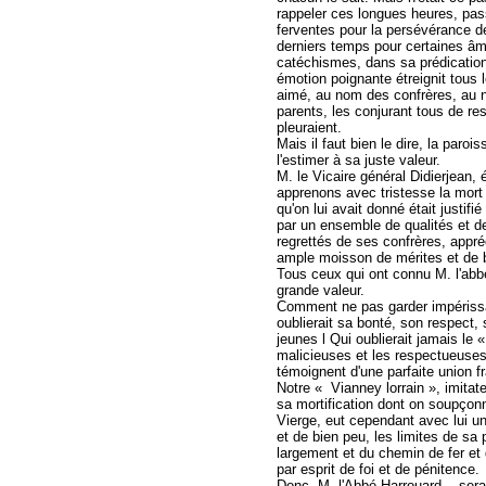
rappeler ces longues heures, pass
ferventes pour la persévérance de
derniers temps pour certaines âme
catéchismes, dans sa prédication
émotion poignante étreignit tous 
aimé, au nom des confrères, au n
parents, les conjurant tous de res
pleuraient.
Mais il faut bien le dire, la paro
l'estimer à sa juste valeur.
M. le Vicaire général Didierjean,
apprenons avec tristesse la mort
qu'on lui avait donné était justi
par un ensemble de qualités et de
regrettés de ses confrères, appr
ample moisson de mérites et de 
Tous ceux qui ont connu M. l'abbé 
grande valeur.
Comment ne pas garder impérissab
oublierait sa bonté, son respect
jeunes l Qui oublierait jamais le 
malicieuses et les respectueuses 
témoignent d'une parfaite union fr
Notre « Vianney lorrain », imitate
sa mortification dont on soupçonn
Vierge, eut cependant avec lui un
et de bien peu, les limites de sa
largement et du chemin de fer et 
par esprit de foi et de pénitence.
Donc, M. l'Abbé Harrouard, - serait