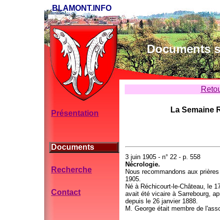
BLAMONT.INFO
Documents su
Retou
La Semaine R
Présentation
Documents
3 juin 1905 - n° 22 - p. 558
Nécrologie.
Recherche
Nous recommandons aux prières 
1905.
Né à Réchicourt-le-Château, le 
Contact
avait été vicaire à Sarrebourg, ap
depuis le 26 janvier 1888.
M. George était membre de l'asso