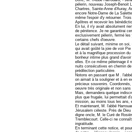
pèlerin, nouveau Joseph-Benoit 
Chartres, Sainte-Anne d'Auray, Ar
encore Notre-Dame de La Salette. 
même l'espoir d'y retourner. Troi
Apôtres et recevoir les bénédictio
En lui, il n'y avait absolument rien
de pénitence. Je ne garantirai cert
exclusivement pèlerin, fermé les
certains chefs d'oeuvre.
Le détail suivant, minime on soi, 
qui avait goûté la joie de voir Pi
et à la magnifique procession du
bonheur intime plus grand d'avoir
elles. En ce même pèlerinage il n
nuits consécutives en chemin de f
prédilection particulière.
Notons en passant que M . l'abbé 
on aimait à la souligner et à en 
précieux souvenirs. Coordonnés, 
oeuvre très originale et non sans 
Mais, demandera quelque indiscret
plus que frugale, lui permettait 
mission, au moins tous les ans, e
Et maintenant, M. l'abbé Harrouard
Jérusalem céleste. Près de Dieu i
digne oncle, M. le Curé de Rosièr
Tremblecourt. Celle-ci ne connaît
ingratitude.
En terminant cette notice, et pour