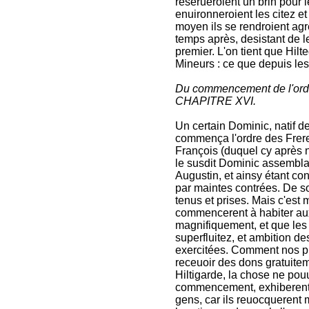
reserueroient un brin pour 
enuironneroient les citez et
moyen ils se rendroient ag
temps après, desistant de l
premier. L'on tient que Hil
Mineurs : ce que depuis les
Du commencement de l'ordr
CHAPITRE XVI.
Un certain Dominic, natif d
commença l'ordre des Frer
François (duquel cy après 
le susdit Dominic assembla d
Augustin, et ainsy étant co
par maintes contrées. De sor
tenus et prises. Mais c'est
commencerent à habiter aux 
magnifiquement, et que les 
superfluitez, et ambition d
exercitées. Comment nos pre
receuoir des dons gratuite
Hiltigarde, la chose ne pou
commencement, exhiberent 
gens, car ils reuocquerent 