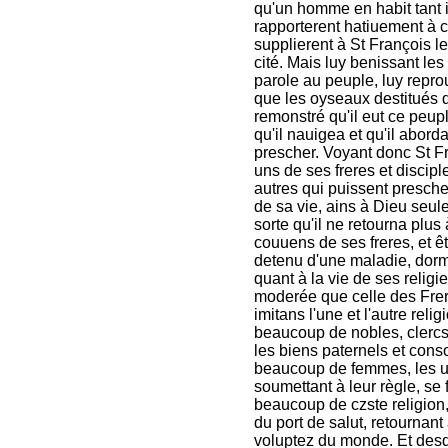
qu'un homme en habit tant 
rapporterent hatiuement à ce
supplierent à St François le
cité. Mais luy benissant le
parole au peuple, luy repro
que les oyseaux destitués de
remonstré qu'il eut ce peupl
qu'il nauigea et qu'il abord
prescher. Voyant donc St Fr
uns de ses freres et discipl
autres qui puissent presche
de sa vie, ains à Dieu seul
sorte qu'il ne retourna plu
couuens de ses freres, et êt
detenu d'une maladie, dormi
quant à la vie de ses religi
moderée que celle des Fre
imitans l'une et l'autre reli
beaucoup de nobles, clercs e
les biens paternels et conso
beaucoup de femmes, les un
soumettant à leur règle, se 
beaucoup de czste religion
du port de salut, retournant
voluptez du monde. Et desque