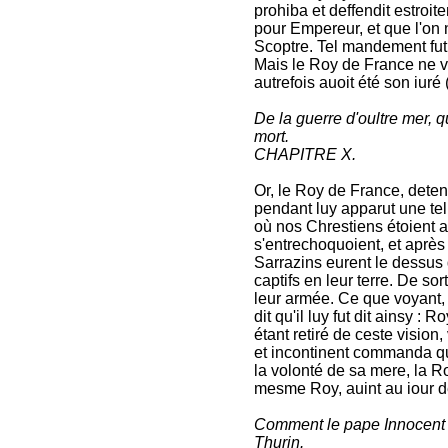
prohiba et deffendit estroi
pour Empereur, et que l'on 
Scoptre. Tel mandement fut
Mais le Roy de France ne v
autrefois auoit été son iuré 
De la guerre d'oultre mer, 
mort.
CHAPITRE X.
Or, le Roy de France, deten
pendant luy apparut une tell
où nos Chrestiens étoient a
s'entrechoquoient, et après
Sarrazins eurent le dessus 
captifs en leur terre. De s
leur armée. Ce que voyant,
dit qu'il luy fut dit ainsy 
étant retiré de ceste vision
et incontinent commanda qu'
la volonté de sa mere, la R
mesme Roy, auint au iour de S
Comment le pape Innocent 
Thurin.