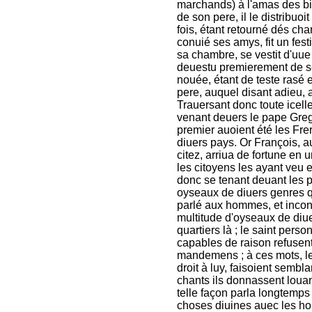
marchands) à l'amas des bi
de son pere, il le distribuo
fois, étant retourné dés ch
conuié ses amys, fit un fes
sa chambre, se vestit d'uue
deuestu premierement de se
nouée, étant de teste rasé e
pere, auquel disant adieu, a
Trauersant donc toute icelle
venant deuers le pape Greg
premier auoient été les Fre
diuers pays. Or François, a
citez, arriua de fortune en 
les citoyens les ayant veu e
donc se tenant deuant les po
oyseaux de diuers genres qu
parlé aux hommes, et incont
multitude d'oyseaux de diue
quartiers là ; le saint per
capables de raison refusent
mandemens ; à ces mots, le
droit à luy, faisoient sembl
chants ils donnassent louang
telle façon parla longtemps
choses diuines auec les ho