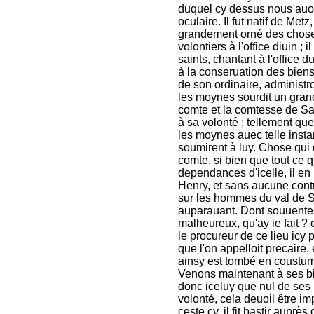
duquel cy dessus nous auons
oculaire. Il fut natif de Me
grandement orné des choses
volontiers à l'office diuin
saints, chantant à l'office d
à la conseruation des biens
de son ordinaire, administr
les moynes sourdit un grand
comte et la comtesse de Salm
à sa volonté ; tellement qu
les moynes auec telle insta
soumirent à luy. Chose qui
comte, si bien que tout ce 
dependances d'icelle, il e
Henry, et sans aucune contra
sur les hommes du val de Sen
auparauant. Dont souuentes 
malheureux, qu'ay ie fait ?
le procureur de ce lieu icy p
que l'on appelloit precaire,
ainsy est tombé en coustume 
Venons maintenant à ses bie
donc iceluy que nul de ses 
volonté, cela deuoil être im
ceste cy, il fit bastir auprè