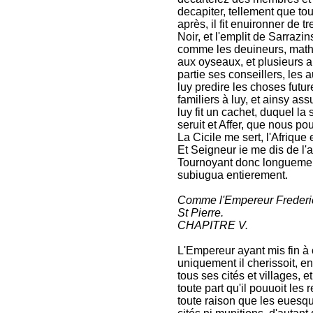
decapiter, tellement que tou
après, il fit enuironner de
Noir, et l'emplit de Sarrazin
comme les deuineurs, mathe
aux oyseaux, et plusieurs au
partie ses conseillers, les
luy predire les choses futur
familiers à luy, et ainsy a
luy fit un cachet, duquel la 
seruit et Affer, que nous po
La Cicile me sert, l'Afrique 
Et Seigneur ie me dis de l'a
Tournoyant donc longuement
subiugua entierement.
Comme l'Empereur Frederic s
St Pierre.
CHAPITRE V.
L'Empereur ayant mis fin à 
uniquement il cherissoit, e
tous ses cités et villages, 
toute part qu'il pouuoit les 
toute raison que les euesqu