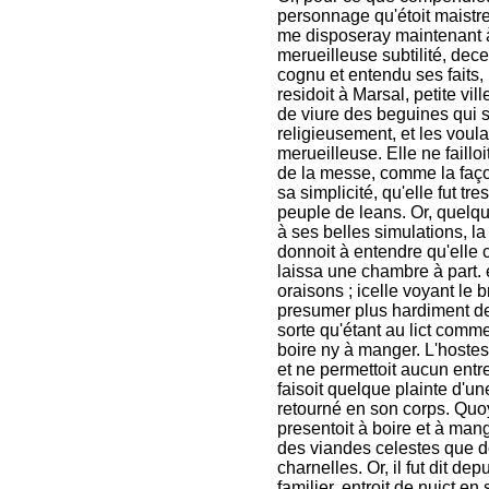
personnage qu'étoit maistre
me disposeray maintenant à 
merueilleuse subtilité, dec
cognu et entendu ses faits, ie m'enhardiray à le rediger par escrit (17). Ceste fille residoit à Marsal, petite ville située au diocèse de Metz ; icelle considerant la façon de viure des beguines qui sous la reigle des Freres Prescheurs florissoient religieusement, et les voulant imiter en faits et dits, demonstroit en soy une simplicité merueilleuse. Elle ne failloit iamais à se trouuer es eglises aux heures des matines et de la messe, comme la façon de faire des beguines. Que dirois ie ? Elle fit tant valoir sa simplicité, qu'elle fut tres aggreable à Louis, pour lors curé de Marsal, et à tout le peuple de leans. Or, quelque bourgeoise de ladite ville auec son mari, adioutans foy à ses belles simulations, la receurent en leur logis, et auxquels ceste femmelette donnoit à entendre qu'elle communiquoit aux anges. Et partant la bourgeoisie luy laissa une chambre à part. en laquelle plus secrettement elle peut vacquer à ses oraisons ; icelle voyant le bruit de sa religieuse vie se diuulguer partout, commença à presumer plus hardiment de soy. Elle feignoit être quelquefois rauie en esprit, de sorte qu'étant au lict comme endormie, elle passoit un iour entier sans demander à boire ny à manger. L'hostesse aioutant foy à son dire, fermoit la porte de sa chambre, et ne permettoit aucun entrer dedans, et enuiron une certaine heure de la nuict, elle faisoit quelque plainte d'une voix basse, en sorte que l'on estimoit son esprit être retourné en son corps. Quoy entendant son hostesse, y accouroit hatiuement et luy presentoit à boire et à manger ; mais elle refusoit, disant qu'elle étoit tant bien repue des viandes celestes que doresnauant elle ne vouloit plus user des viandes charnelles. Or, il fut dit depuis qu'un ieune prestre de la mesme ville, qui luy étoit familier, entroit de nuict en sa chambre et luy fournissoit de bonnes viandes, et auec cela luy apportoit des drogues et espiceries bien flairantes, pour mieux deceuoir ceux qui la visitoient ; en sorte que toute sa chambre étoit remplie de l'odeur desdites espiceries, et qu'on estimoit icelle odeur auenir, lorsque les anges s'apparoissoient à elle. Ce ieune prestre luy apportoit des viures ce qu'il pouuoit congnoistre luy être necessaire pour trois ou quatre iours, et finement les cachoit sous la paille de son lict. Et afin que le prestre peut venir plus secrettement à elle, ceste fallacieuse disoit à son hostesse qu'elle ne s'espouuantast si d'auenture de nuict elle ouyoit ouurir ses portes ou quelqu'autre bruit, pour ce qu'en telle heure elle étoit immoderement tourmentée du diable. Et comme elle deceuoit ainsy tout le monde, les Freres Prescheurs et Mineurs la venoient visiter, et toutefois ne sceurent jamais apperceuoir sa fallace ; mais qui plus est, commencerent desià à prescher de sa sainteté et de ses actes en public. Que diray ie dauantage ? L'euesque de Metz (18) mesme vint à elle auec plusieurs comtes, gentilshommes, hommes d'armes, prestres, religieux, et auec diuerses personnes, tant hommes que femmes, tellement que s'y faisoit grande foule. Mais netoit permis à un chacun de la voir ; car oyant icelle dire qu'une si grande multitude de gens la venoient visiter, elle feignoit être rauie en esprit iusques au ciel, comme elle auoit accoustumé de faire, et disoit ne deuoir retourner deuant trois iours, de façon que nul n'entroit dans sa chambre. Cependant, ceux qui étoient venus pour 