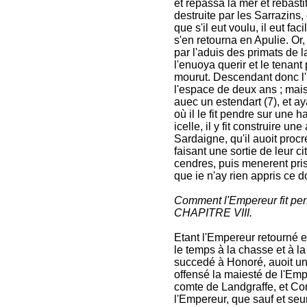
et repassa la mer et rebast
destruite par les Sarrazins,
que s'il eut voulu, il eut fa
s'en retourna en Apulie. Or,
par l'aduis des primats de 
l'enuoya querir et le tenant 
mourut. Descendant donc l'E
l'espace de deux ans ; mais il
auec un estendart (7), et ay
où il le fit pendre sur une h
icelle, il y fit construire u
Sardaigne, qu'il auoit proc
faisant une sortie de leur ci
cendres, puis menerent pris
que ie n'ay rien appris ce do
Comment l'Empereur fit pe
CHAPITRE VIII.
Etant l'Empereur retourné 
le temps à la chasse et à l
succedé à Honoré, auoit un f
offensé la maiesté de l'Emp
comte de Landgraffe, et Co
l'Empereur, que sauf et seu