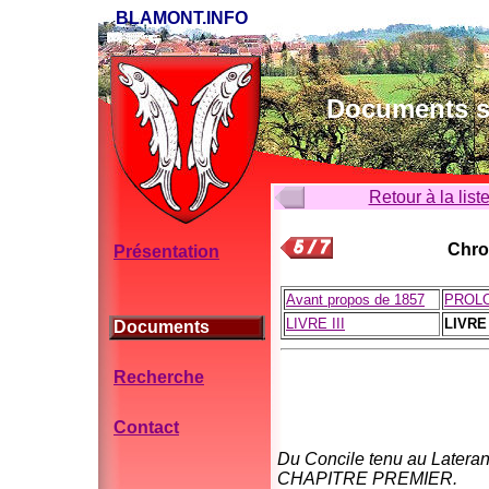
BLAMONT.INFO
Documents su
Retour à la list
Chron
Présentation
Avant propos de 1857
PROL
LIVRE III
LIVRE
Documents
Recherche
Contact
Du Concile tenu au Lateran,
CHAPITRE PREMIER.