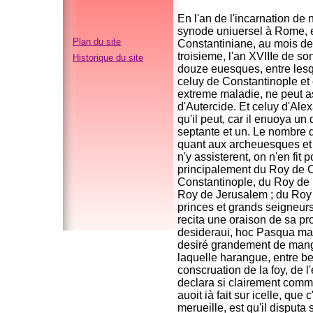
En l'an de l'incarnation de 
synode uniuersel à Rome, e
Plan du site
Constantiniane, au mois de
troisieme, l'an XVIIIe de so
Historique du site
douze euesques, entre lesqu
celuy de Constantinople et
extreme maladie, ne peut as
d'Autercide. Et celuy d'Ale
qu'il peut, car il enuoya un 
septante et un. Le nombre de
quant aux archeuesques et e
n'y assisterent, on n'en fit 
principalement du Roy de C
Constantinople, du Roy de 
Roy de Jerusalem ; du Roy 
princes et grands seigneurs,
recita une oraison de sa p
desideraui, hoc Pasqua man
desiré grandement de mang
laquelle harangue, entre be
conscruation de la foy, de l
declara si clairement comme
auoit ià fait sur icelle, qu
merueille, est qu'il disputa