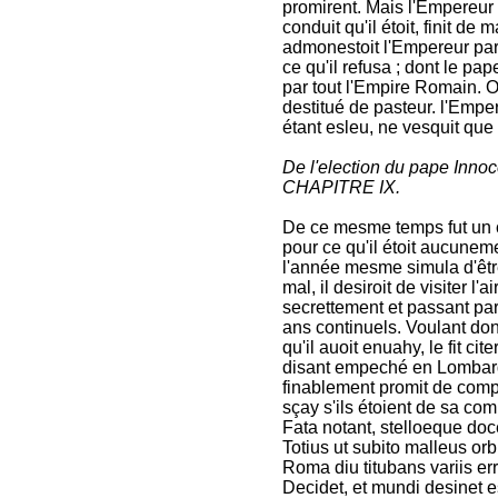
promirent. Mais l'Empereur 
conduit qu'il étoit, finit d
admonestoit l'Empereur par c
ce qu'il refusa ; dont le p
par tout l'Empire Romain. O
destitué de pasteur. l'Emper
étant esleu, ne vesquit que 
De l'election du pape Inno
CHAPITRE IX.
De ce mesme temps fut un c
pour ce qu'il étoit aucunemen
l'année mesme simula d'êt
mal, il desiroit de visiter l'a
secrettement et passant par
ans continuels. Voulant don
qu'il auoit enuahy, le fit c
disant empeché en Lombardi
finablement promit de compar
sçay s'ils étoient de sa com
Fata notant, stelloeque do
Totius ut subito malleus orbi
Roma diu titubans variis er
Decidet, et mundi desinet e