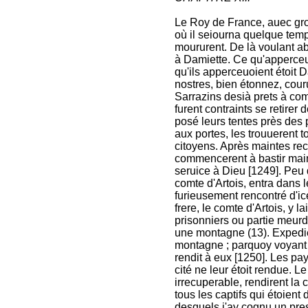
Le Roy de France, auec gro
où il seiourna quelque temp
moururent. De là voulant ab
à Damiette. Ce qu'apperceua
qu'ils apperceuoient étoit D
nostres, bien étonnez, cour
Sarrazins desià prets à com
furent contraints se retirer 
posé leurs tentes près des 
aux portes, les trouuerent t
citoyens. Après maintes rec
commencerent à bastir main
seruice à Dieu [1249]. Peu d
comte d'Artois, entra dans l
furieusement rencontré d'ice
frere, le comte d'Artois, y l
prisonniers ou partie meurdr
une montagne (13). Expediée
montagne ; parquoy voyant le
rendit à eux [1250]. Les p
cité ne leur étoit rendue. 
irrecuperable, rendirent la 
tous les captifs qui étoient 
desquels i'ay cognu un prest