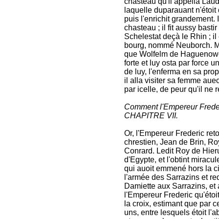
chasteau qu'il appella Laude
laquelle duparauant n'étoit 
puis l'enrichit grandement.
chasteau ; il fit aussy bast
Schelestat deçà le Rhin ; i
bourg, nommé Neuborch. Mai
que Wolfelm de Haguenowe au
forte et luy osta par force u
de luy, l'enferma en sa pro
il alla visiter sa femme auec
par icelle, de peur qu'il ne 
Comment l'Empereur Frederi
CHAPITRE VII.
Or, l'Empereur Frederic reto
chrestien, Jean de Brin, Ro
Conrard. Ledit Roy de Hier
d'Egypte, et l'obtint miracu
qui auoit emmené hors la ci
l'armée des Sarrazins et red
Damiette aux Sarrazins, et a
l'Empereur Frederic qu'éto
la croix, estimant que par c
uns, entre lesquels étoit l