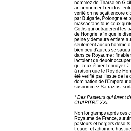
nommez de Tharse en Gicile ;
anciennement renclos. entr
verité on ne sçait encore d
par Bulgarie, Polongne et p
massacrans tous ceux qu'ils
Goths qui outragerent les p
de Hongrie, afin que ie dis
peine y demeura entière auc
seulement aucun homme ou 
bien peu d'autres se sauua
dans ce Royaume ; finableme
iactoient de deuoir occuper 
qu'iceux étoient enuoyez à 
à raison que le Roy de Hon
été verifié par l'issue de l
domination de l'Empereur e
susnommez Sarrazins, sortan
* Des Pasteurs qui furent 
CHAPITRE XXI.
Non longtemps après ces ch
Royaume de France, suruin
pasteurs et bergers desdits 
trouuer et adioindre hastiue