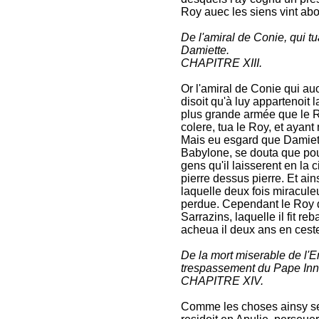
Roy auec les siens vint abo
De l'amiral de Conie, qui tua
Damiette.
CHAPITRE XIII.
Or l'amiral de Conie qui auo
disoit qu'à luy appartenoit l
plus grande armée que le Ro
colere, tua le Roy, et ayant
Mais eu esgard que Damiette
Babylone, se douta que pour
gens qu'il laisserent en la 
pierre dessus pierre. Et ains
laquelle deux fois miracul
perdue. Cependant le Roy d
Sarrazins, laquelle il fit 
acheua il deux ans en ceste
De la mort miserable de l'E
trespassement du Pape Inn
CHAPITRE XIV.
Comme les choses ainsy se 