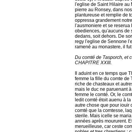
l'eglise de Saint Hilaire a
pierre au Ronsey, dans nost
plantureuse et remplie de to
oppressa grandement notre eg
l'ausmoniere et se reserua 
obediences, qu'aucuns de s
dedans, soit dehors. De sort
regy l'eglise de Sennone l'
ramené au monastere, il fut
Du comté de Tasporch, et co
CHAPITRE XXIII.
Il aduint en ce temps que T
femme la fille du comte de T
riche de chasteaux et autres 
mais le duc ne paruenant à la
femme le comté. Or, le com
ledit comté étoit auenu à la
autre chose que pour iouir d
comté que la comtesse, laqu
sterile. Mais icelle se mar
années après moururent. Et 
merueilleuse, car ceste com
nobles et tres chrestiens ; 