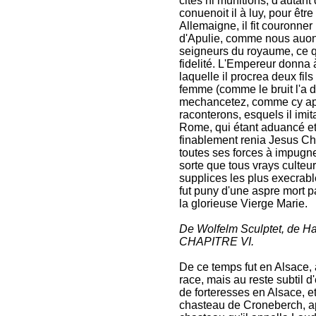
cités ni munitions, d'autan
conuenoit il à luy, pour êtr
Allemaigne, il fit couronner
d'Apulie, comme nous auons 
seigneurs du royaume, ce qu
fidelité. L'Empereur donna à
laquelle il procrea deux fils
femme (comme le bruit l'a 
mechancetez, comme cy aprè
raconterons, esquels il imi
Rome, qui étant aduancé et
finablement renia Jesus Chr
toutes ses forces à impugne
sorte que tous vrays culteur
supplices les plus execrabl
fut puny d'une aspre mort 
la glorieuse Vierge Marie.
De Wolfelm Sculptet, de Hag
CHAPITRE VI.
De ce temps fut en Alsace
race, mais au reste subtil d
de forteresses en Alsace, e
chasteau de Croneberch, ap