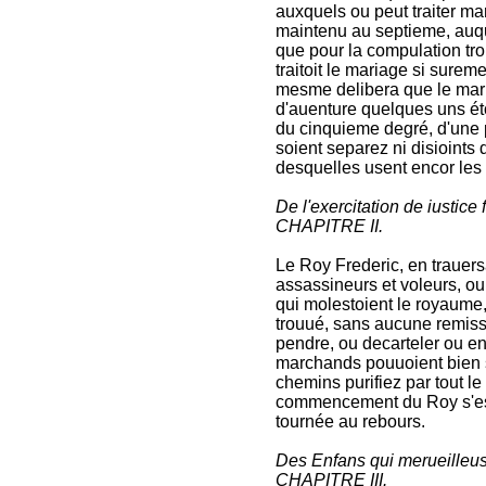
auxquels ou peut traiter mar
maintenu au septieme, auqu
que pour la compulation tro
traitoit le mariage si surem
mesme delibera que le maria
d'auenture quelques uns éto
du cinquieme degré, d'une pa
soient separez ni disioint
desquelles usent encor les i
De l'exercitation de iustice
CHAPITRE II.
Le Roy Frederic, en trauer
assassineurs et voleurs, ou
qui molestoient le royaume,
trouué, sans aucune remission
pendre, ou decarteler ou en
marchands pouuoient bien s
chemins purifiez par tout l
commencement du Roy s'espan
tournée au rebours.
Des Enfans qui merueilleus
CHAPITRE III.