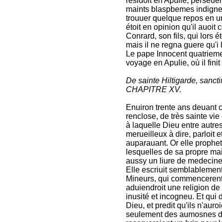
residoit en Apulie, perseuer
maints blaspbemes indignes
trouuer quelque repos en un 
étoit en opinion qu'il auoit
Conrard, son fils, qui lors
mais il ne regna guere qu'i
Le pape Innocent quatrieme 
voyage en Apulie, où il finit
De sainte Hiltigarde, sancti
CHAPITRE XV.
Enuiron trente ans deuant 
renclose, de très sainte vie
à laquelle Dieu entre autres
merueilleux à dire, parloit 
auparauant. Or elle prophet
lesquelles de sa propre main 
aussy un liure de medecine 
Elle escriuit semblablement
Mineurs, qui commencerent à
aduiendroit une religion de 
inusité et incogneu. Et qui
Dieu, et predit qu'ils n'auro
seulement des aumosnes de