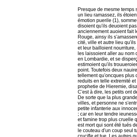
Presque de mesme temps se 
un lieu ramassez, ils étoien
émotion puerile (1), somme 
disoient qu'ils deuoient pas
anciennement auoient fait l
Rouge, ainsy ils s'amasser
cité, ville et autre lieu qu'i
et leur bailloient nourriture
les laissoient aller au nom
en Lombardie, et se disperç
estimoient qu'ils trouueroie
point. Toutefois deux nauire
tellement qu'oncques plus o
reduits en telle extremité e
prophetie de Hieremie, disan
C'est à dire, les petits ont
De sorte que la plus grande
villes, et personne ne s'ent
petite infanterie aux innoc
; car en leur tendre ieuness
et famine trop plus cruelle 
est mort qui sont été tués d
le couteau d'un coup seul tu
crucifle et tue. Les autres 