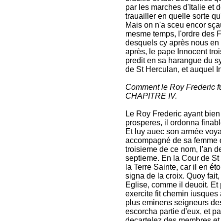
par les marches d'Italie et 
trauailler en quelle sorte qu
Mais on n'a sceu encor sçau
mesme temps, l'ordre des F
desquels cy après nous en
après, le pape Innocent troi
predit en sa harangue du sy
de St Herculan, et auquel 
Comment le Roy Frederic f
CHAPITRE IV.
Le Roy Frederic ayant bien
prosperes, il ordonna finab
Et luy auec son armée voya
accompagné de sa femme d'
troisieme de ce nom, l'an de
septieme. En la Cour de St 
la Terre Sainte, car il en é
signa de la croix. Quoy fait
Eglise, comme il deuoit. Et
exercite fit chemin iusques a
plus eminens seigneurs des 
escorcha partie d'eux, et par
decartelez des membres et les 