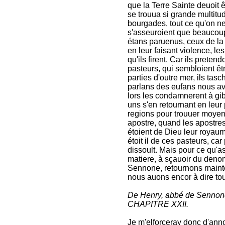
que la Terre Sainte deuoit ê
se trouua si grande multitud
bourgades, tout ce qu'on ne l
s'asseuroient que beaucoup
étans paruenus, ceux de la 
en leur faisant violence, les
qu'ils firent. Car ils prete
pasteurs, qui sembloient êt
parties d'outre mer, ils ta
parlans des eufans nous avo
lors les condamnerent à gi
uns s'en retournant en leur
regions pour trouuer moyen d
apostre, quand les apostres
étoient de Dieu leur royaume
étoit il de ces pasteurs, car
dissoult. Mais pour ce qu'
matiere, à sçauoir du deno
Sennone, retournons mainte
nous auons encor à dire to
De Henry, abbé de Sennone,
CHAPITRE XXII.
Je m'elforceray donc d'ann