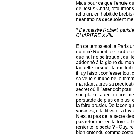
Mais pour ce que l'enuie d
de Jesus Christ, retournons
religion, en habit de brebis
neantmoins deceuoient mer
* De maistre Robert, parisie
CHAPITRE XVIII.
En ce temps étoit à Paris u
nommé Robert, de l'ordre des
que nul ne se trouuoit qui le
addonné à la gloire du mond
laquelle lorsqu'il la mettoi
il luy faisoit confesser tout 
sa veue sur une belle femme,
mandant après sa predication
secret où il l'attendoit pour
son plaisir, auec propos men
persuade de plus en plus, et
la faire brusler. De façon 
voisines, il la fit venir à lu
N'est tu pas de la secte de
pas retourner en la foy cath
renier telle secte ? - Ouy, 
bien entendu comme ceste f