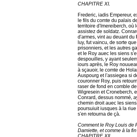
CHAPITRE XI.
Frederic, iadis Empereur, 
le fils du comte du palais d
territoire d'Imereiberch, o
assistez de soldatz. Conrard
d'armes, vint au deuant du
luy, fut vaincu, de sorte qu
prisonniers, et les autres 
et le Roy auec les siens s'
despouilles, y ayant seulem
iours après, le Roy nouueau
à sçauoir, le comte de Hola
Auspourg et l'assiegea si de
couronner Roy, puis retour
raser de fond en comble deu
Wigresein et Croneberch, e
Conrard, dessus nommé, ayan
chemin droit auec les siens
poursuiuit iusques à la riue 
s'en retourna de çà.
Comment le Roy Louis de Fr
Damiette, et comme à la fin i
CHAPITRE XII.