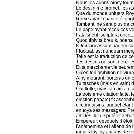
Nous les auons ainsy tourne
Le destin me promet, les ast
Que du monde uniuers Roy s
Rome ayant chancelé longt
Tombant, ne sera plus de c
Le pape ayant receu ces ver
Fata silent, scriptura docet
Quod tibivita breuis, poena 
Niteris incassum nauem su
Fluctuat, ast nunquam mergit
Telle est la traduction de ce
Tes destins ne sont rien, l'e
Et ta meschante vie seure
Qu'en ton ambition ne viur
Ains mourant, porteras un e
Tu tasches (mais en vain) 
Qui flotte, mais iamais au fo
La troisieme citation faite,
election papale) fit assem
circonuoisins, auquel étant 
enuoya ses messagers. Pres
articles, fut disputé et deba
Empereur, desquels il étoit
l'anathemisa et l'aliena de 
iamais luy, ny aucuns de ses