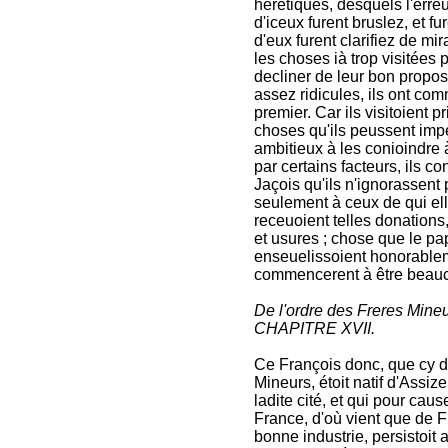
heretiques, desquels l'erreur
d'iceux furent bruslez, et f
d'eux furent clarifiez de mi
les choses ià trop visitées 
decliner de leur bon propo
assez ridicules, ils ont c
premier. Car ils visitoient p
choses qu'ils peussent imp
ambitieux à les conioindre à
par certains facteurs, ils c
Jaçois qu'ils n'ignorassent
seulement à ceux de qui elle
receuoient telles donations
et usures ; chose que le pa
enseuelissoient honorableme
commencerent à être beauc
De l'ordre des Freres Mineu
CHAPITRE XVII.
Ce François donc, que cy de
Mineurs, étoit natif d'Assiz
ladite cité, et qui pour ca
France, d'où vient que de F
bonne industrie, persistoit