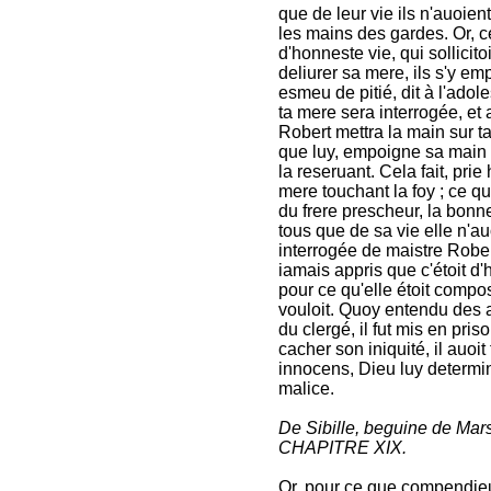
que de leur vie ils n'auoien
les mains des gardes. Or, c
d'honneste vie, qui sollicito
deliurer sa mere, ils s'y em
esmeu de pitié, dit à l'adol
ta mere sera interrogée, et 
Robert mettra la main sur ta 
que luy, empoigne sa main vi
la reseruant. Cela fait, pri
mere touchant la foy ; ce qui
du frere prescheur, la bonn
tous que de sa vie elle n'au
interrogée de maistre Rober
iamais appris que c'étoit d'h
pour ce qu'elle étoit compos
vouloit. Quoy entendu des 
du clergé, il fut mis en pri
cacher son iniquité, il auoi
innocens, Dieu luy determina
malice.
De Sibille, beguine de Mars
CHAPITRE XIX.
Or, pour ce que compendieu