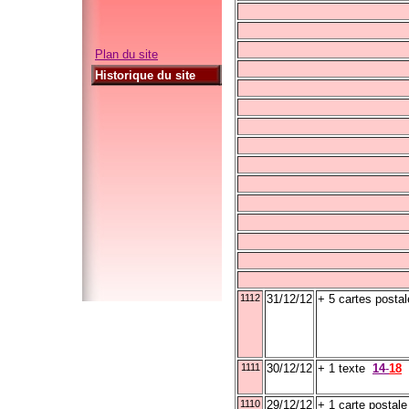
Plan du site
Historique du site
1112
31/12/12
+ 5 cartes postal
1111
30/12/12
+ 1 texte
14
-
18
1110
29/12/12
+ 1 carte postale 