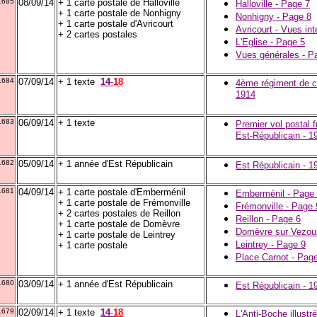
1685
08/09/14
+ 1 carte postale de Halloville
Halloville - Page 7
+ 1 carte postale de Nonhigny
Nonhigny - Page 8
+ 1 carte postale d'Avricourt
Avricourt - Vues int
+ 2 cartes postales
L'Eglise - Page 5
Vues générales - P
1684
07/09/14
+ 1 texte
14
-
18
4ème régiment de c
1914
1683
06/09/14
+ 1 texte
Premier vol postal f
Est-Républicain - 1
1682
05/09/14
+ 1 année d'Est Républicain
Est Républicain - 1
1681
04/09/14
+ 1 carte postale d'Emberménil
Emberménil - Page
+ 1 carte postale de Frémonville
Frémonville - Page 
+ 2 cartes postales de Reillon
Reillon - Page 6
+ 1 carte postale de Domèvre
Domèvre sur Vezou
+ 1 carte postale de Leintrey
Leintrey - Page 9
+ 1 carte postale
Place Carnot - Pag
1680
03/09/14
+ 1 année d'Est Républicain
Est Républicain - 1
1679
02/09/14
+ 1 texte
14
-
18
L'Anti-Boche illustr