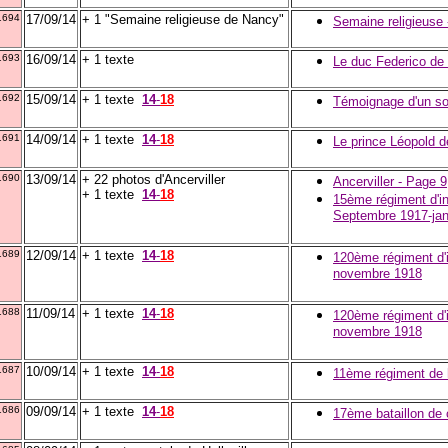
1694
17/09/14
+ 1 "Semaine religieuse de Nancy"
Semaine religieuse 
1693
16/09/14
+ 1 texte
Le duc Federico de 
1692
15/09/14
+ 1 texte
14
-
18
Témoignage d'un sol
1691
14/09/14
+ 1 texte
14
-
18
Le prince Léopold de
1690
13/09/14
+ 22 photos d'Ancerviller
Ancerviller - Page 9
+ 1 texte
14
-
18
15ème régiment d'infa
Septembre 1917-jan
1689
12/09/14
+ 1 texte
14
-
18
120ème régiment d'i
novembre 1918
1688
11/09/14
+ 1 texte
14
-
18
120ème régiment d'i
novembre 1918
1687
10/09/14
+ 1 texte
14
-
18
11ème régiment de 
1686
09/09/14
+ 1 texte
14
-
18
17ème bataillon de