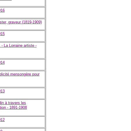
916
ter, graveur (1819-1909)
915
 La Lorraine artiste -
914
blicité mensongère pour
913
n à travers les
tion - 1891-1908
912