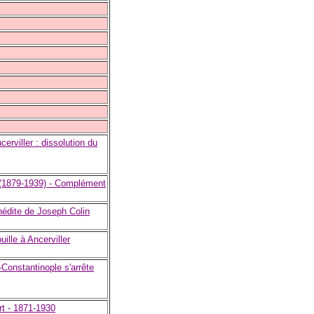
erviller : dissolution du
 (1879-1939) - Complément
inédite de Joseph Colin
uille à Ancerviller
-Constantinople s'arrête
rt - 1871-1930