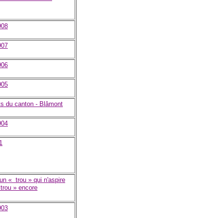
908
907
906
905
s du canton - Blâmont
904
1
un « trou » qui n'aspire
 trou » encore
903