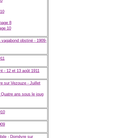
10
 10
 page 8
age 10
n vagabond obstiné - 1909-
911
t - 12 et 13 août 1911
 sur Vezouze - Juillet
: Quatre ans sous le joug
910
909
bile - Domêvre sur