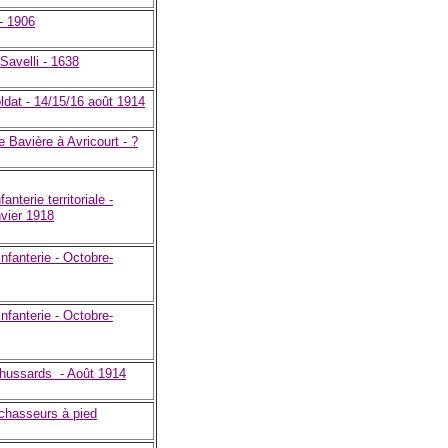
- 1906
Savelli - 1638
dat - 14/15/16 août 1914
 Bavière à Avricourt - ?
nterie territoriale -
vier 1918
nfanterie - Octobre-
nfanterie - Octobre-
hussards - Août 1914
 chasseurs à pied