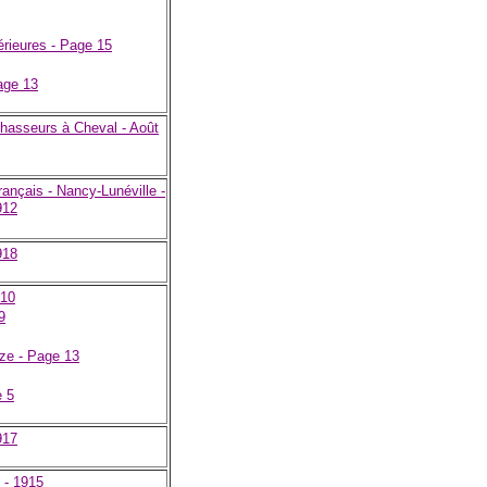
érieures - Page 15
age 13
hasseurs à Cheval - Août
rançais - Nancy-Lunéville -
912
918
 10
9
ze - Page 13
e 5
917
é - 1915