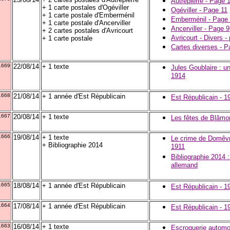
Autrepierre - Page 
+ 1 carte postales d'Ogéviller
Ogéviller - Page 11
+ 1 carte postale d'Emberménil
Emberménil - Page
+ 1 carte postale d'Ancerviller
Ancerviller - Page 9
+ 2 cartes postales d'Avricourt
Avricourt - Divers -
+ 1 carte postale
Cartes diverses - P
1669
22/08/14
+ 1 texte
Jules Goublaire : u
1914
1668
21/08/14
+ 1 année d'Est Républicain
Est Républicain - 1
1667
20/08/14
+ 1 texte
Les fêtes de Blâmon
1666
19/08/14
+ 1 texte
Le crime de Domêvre
+ Bibliographie 2014
1911
Bibliographie 2014 
allemand
1665
18/08/14
+ 1 année d'Est Républicain
Est Républicain - 1
1664
17/08/14
+ 1 année d'Est Républicain
Est Républicain - 1
1663
16/08/14
+ 1 texte
Escroquerie automo