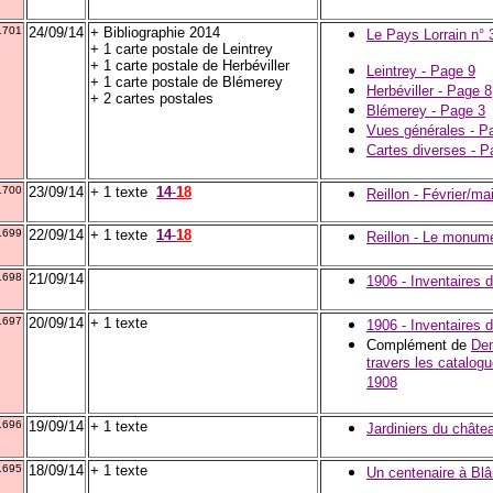
1701
24/09/14
+ Bibliographie 2014
Le Pays Lorrain n°
+ 1 carte postale de Leintrey
+ 1 carte postale de Herbéviller
Leintrey - Page 9
+ 1 carte postale de Blémerey
Herbéviller - Page 8
+ 2 cartes postales
Blémerey - Page 3
Vues générales - P
Cartes diverses - P
1700
23/09/14
+ 1 texte
14
-
18
Reillon - Février/ma
1699
22/09/14
+ 1 texte
14
-
18
Reillon - Le monum
1698
21/09/14
1906 - Inventaires 
1697
20/09/14
+ 1 texte
1906 - Inventaires 
Complément de
Dem
travers les catalogu
1908
1696
19/09/14
+ 1 texte
Jardiniers du chât
1695
18/09/14
+ 1 texte
Un centenaire à Bl