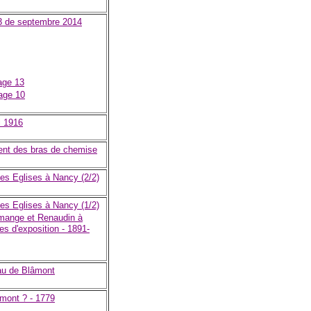
 3 de septembre 2014
age 13
age 10
i 1916
ent des bras de chemise
des Eglises à Nancy (2/2)
des Eglises à Nancy (1/2)
ange et Renaudin à
es d'exposition - 1891-
eau de Blâmont
âmont ? - 1779