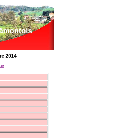
lâmontois
re 2014
que